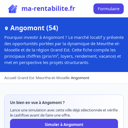
ma-rentabilite.fr
Formulaire
Angomont (54)
Pourquoi investir à Angomont ? Le marché locatif y présente
des opportunités portées par la dynamique de Meurthe-et-
Moselle et de la région Grand Est. Cette fiche compile les
principaux chiffres (prix/m², loyers, rendement, vacance) et
met en perspective les projets structurants.
Accueil
/
Grand Est
/
Meurthe-et-Moselle
/
Angomont
Un bien en vue à Angomont ?
Lance une simulation avec cette ville déjà sélectionnée et vérifie
le cashflow avant de faire une offre.
Simuler à Angomont