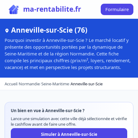
ma-rentabilite.fr
Formulaire
Anneville-sur-Scie (76)
Pourquoi investir à Anneville-sur-Scie ? Le marché locatif y
présente des opportunités portées par la dynamique de
Seine-Maritime et de la région Normandie. Cette fiche
compile les principaux chiffres (prix/m², loyers, rendement,
vacance) et met en perspective les projets structurants.
Accueil
/
Normandie
/
Seine-Maritime
/
Anneville-sur-Scie
Un bien en vue à Anneville-sur-Scie ?
Lance une simulation avec cette ville déjà sélectionnée et vérifie
le cashflow avant de faire une offre.
Simuler à Anneville-sur-Scie