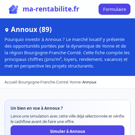
ma-rentabilite.fr
Formulaire
Annoux (89)
Pourquoi investir à Annoux ? Le marché locatif y présente
des opportunités portées par la dynamique de Yonne et de
la région Bourgogne-Franche-Comté. Cette fiche compile les
principaux chiffres (prix/m², loyers, rendement, vacance) et
met en perspective les projets structurants.
Accueil
/
Bourgogne-Franche-Comté
/
Yonne
/
Annoux
Un bien en vue à Annoux ?
Lance une simulation avec cette ville déjà sélectionnée et vérifie
le cashflow avant de faire une offre.
Simuler à Annoux