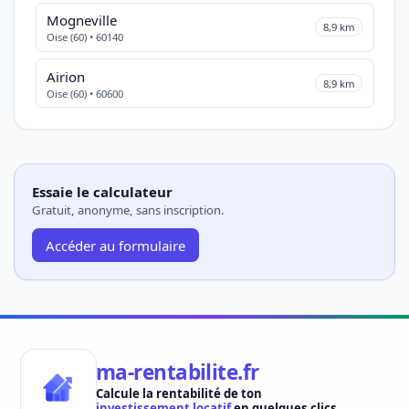
Mogneville
8,9 km
Oise (60) • 60140
Airion
8,9 km
Oise (60) • 60600
Essaie le calculateur
Gratuit, anonyme, sans inscription.
Accéder au formulaire
ma-rentabilite.fr
Calcule la rentabilité de ton
investissement locatif
en quelques clics