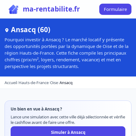
ma-rentabilite.fr
Formulaire
Ansacq (60)
Pourquoi investir à Ansacq ? Le marché locatif y présente
des opportunités portées par la dynamique de Oise et de la
région Hauts-de-France. Cette fiche compile les principaux
chiffres (prix/m², loyers, rendement, vacance) et met en
perspective les projets structurants.
Accueil
/
Hauts-de-France
/
Oise
/
Ansacq
Un bien en vue à Ansacq ?
Lance une simulation avec cette ville déjà sélectionnée et vérifie
le cashflow avant de faire une offre.
Simuler à Ansacq