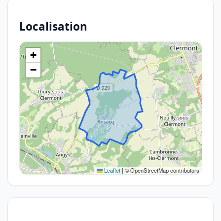
Localisation
+
−
Leaflet
|
© OpenStreetMap contributors