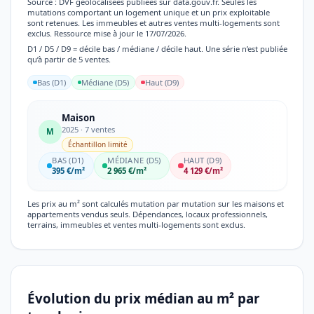
Source : DVF géolocalisées publiées sur data.gouv.fr. Seules les
mutations comportant un logement unique et un prix exploitable
sont retenues. Les immeubles et autres ventes multi-logements sont
exclus. Ressource mise à jour le 17/07/2026.
D1 / D5 / D9 = décile bas / médiane / décile haut. Une série n’est publiée
qu’à partir de 5 ventes.
Bas (D1)
Médiane (D5)
Haut (D9)
Maison
2025 · 7 ventes
M
Échantillon limité
BAS (D1)
MÉDIANE (D5)
HAUT (D9)
395 €/m²
2 965 €/m²
4 129 €/m²
Les prix au m² sont calculés mutation par mutation sur les maisons et
appartements vendus seuls. Dépendances, locaux professionnels,
terrains, immeubles et ventes multi-logements sont exclus.
Évolution du prix médian au m² par