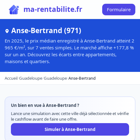
ma-rentabilite.fr
Formulaire
Anse-Bertrand (971)
En 2025, le prix médian enregistré à Anse-Bertrand atteint 2
965 €/m², sur 7 ventes simples. Le marché affiche +177,8 %
sur un an. Découvrez les écarts entre appartements,
maisons et quartiers.
Accueil
/
Guadeloupe
/
Guadeloupe
/
Anse-Bertrand
Un bien en vue à Anse-Bertrand ?
Lance une simulation avec cette ville déjà sélectionnée et vérifie
le cashflow avant de faire une offre.
Simuler à Anse-Bertrand