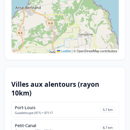
Leaflet
|
© OpenStreetMap contributors
Villes aux alentours (rayon
10km)
Port-Louis
5,7 km
Guadeloupe (971) • 97117
Petit-Canal
8,7 km