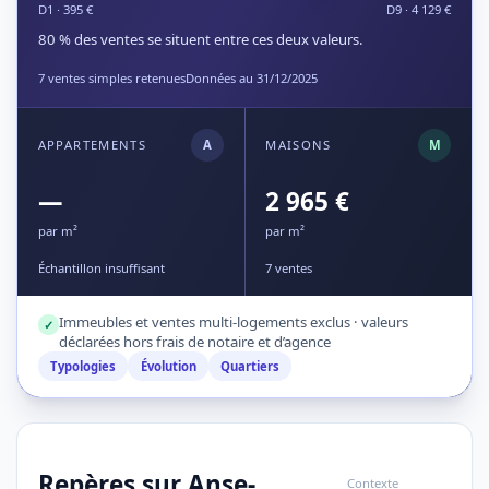
D1 · 395 €
D9 · 4 129 €
80 % des ventes se situent entre ces deux valeurs.
7 ventes simples retenues
Données au 31/12/2025
APPARTEMENTS
A
MAISONS
M
—
2 965 €
par m²
par m²
Échantillon insuffisant
7 ventes
Immeubles et ventes multi-logements exclus · valeurs
✓
déclarées hors frais de notaire et d’agence
Typologies
Évolution
Quartiers
Repères sur Anse-
Contexte