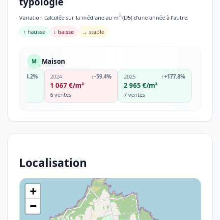
typologie
Variation calculée sur la médiane au m² (D5) d’une année à l’autre.
↑ hausse
↓ baisse
→ stable
Maison
M
↑
+34.2%
2024
↓
-59.4%
2025
↑
+177.8%
€/m²
1 067 €/m²
2 965 €/m²
s
6 ventes
7 ventes
Localisation
+
−