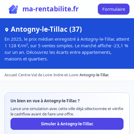
ma-rentabilite.fr
Formulaire
Antogny-le-Tillac (37)
En 2025, le prix médian enregistré à Antogny-le-Tillac atteint
1 128 €/m², sur 5 ventes simples. Le marché affiche -23,1 %
sur un an. Découvrez les écarts entre appartements,
maisons et quartiers.
Accueil
/
Centre-Val de Loire
/
Indre-et-Loire
/
Antogny-le-Tillac
Un bien en vue à Antogny-le-Tillac ?
Lance une simulation avec cette ville déjà sélectionnée et vérifie
le cashflow avant de faire une offre.
Simuler à Antogny-le-Tillac