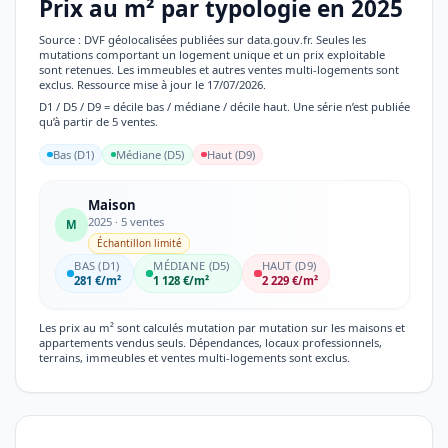
Prix au m² par typologie en 2025
Source : DVF géolocalisées publiées sur data.gouv.fr. Seules les
mutations comportant un logement unique et un prix exploitable
sont retenues. Les immeubles et autres ventes multi-logements sont
exclus. Ressource mise à jour le 17/07/2026.
D1 / D5 / D9 = décile bas / médiane / décile haut. Une série n’est publiée
qu’à partir de 5 ventes.
Bas (D1)
Médiane (D5)
Haut (D9)
Maison
2025 · 5 ventes
M
Échantillon limité
BAS (D1)
MÉDIANE (D5)
HAUT (D9)
281 €/m²
1 128 €/m²
2 229 €/m²
Les prix au m² sont calculés mutation par mutation sur les maisons et
appartements vendus seuls. Dépendances, locaux professionnels,
terrains, immeubles et ventes multi-logements sont exclus.