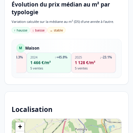
Évolution du prix médian au m² par
typologie
Variation calculée sur la médiane au m² (D5) d’une année à l’autre.
↑ hausse
↓ baisse
→ stable
Maison
M
↓
-33.3%
2024
↑
+45.8%
2025
↓
-23.1%
€/m²
1 466 €/m²
1 128 €/m²
5 ventes
5 ventes
Localisation
+