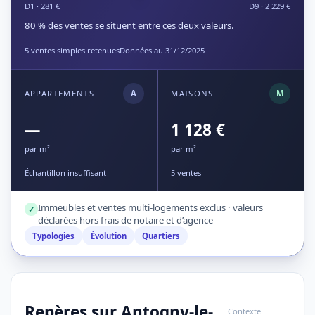
D1 · 281 €
D9 · 2 229 €
80 % des ventes se situent entre ces deux valeurs.
5 ventes simples retenues
Données au 31/12/2025
APPARTEMENTS
A
MAISONS
M
—
1 128 €
par m²
par m²
Échantillon insuffisant
5 ventes
Immeubles et ventes multi-logements exclus · valeurs
✓
déclarées hors frais de notaire et d’agence
Typologies
Évolution
Quartiers
Repères sur Antogny-le-
Contexte