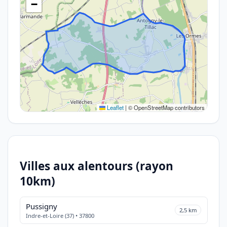
−
Leaflet
|
© OpenStreetMap contributors
Villes aux alentours (rayon
10km)
Pussigny
2,5 km
Indre-et-Loire (37) • 37800