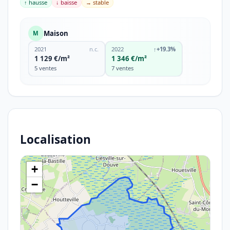
↑ hausse
↓ baisse
→ stable
Maison
M
2021
n.c.
2022
↑
+19.3%
1 129 €/m²
1 346 €/m²
5 ventes
7 ventes
Localisation
+
−