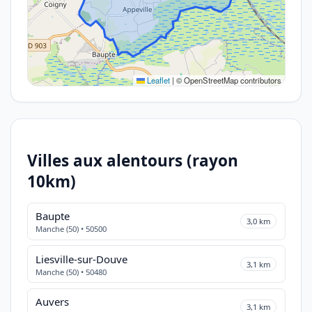
Leaflet
|
© OpenStreetMap contributors
Villes aux alentours (rayon
10km)
Baupte
3,0 km
Manche (50) • 50500
Liesville-sur-Douve
3,1 km
Manche (50) • 50480
Auvers
3,1 km