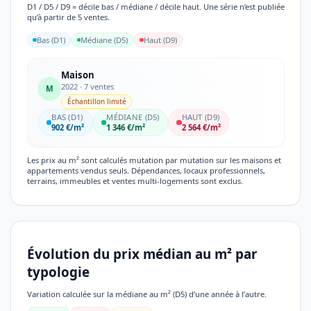
D1 / D5 / D9 = décile bas / médiane / décile haut. Une série n’est publiée
qu’à partir de 5 ventes.
Bas (D1)
Médiane (D5)
Haut (D9)
Maison
2022 · 7 ventes
M
Échantillon limité
BAS (D1)
MÉDIANE (D5)
HAUT (D9)
902 €/m²
1 346 €/m²
2 564 €/m²
Les prix au m² sont calculés mutation par mutation sur les maisons et
appartements vendus seuls. Dépendances, locaux professionnels,
terrains, immeubles et ventes multi-logements sont exclus.
Évolution du prix médian au m² par
typologie
Variation calculée sur la médiane au m² (D5) d’une année à l’autre.