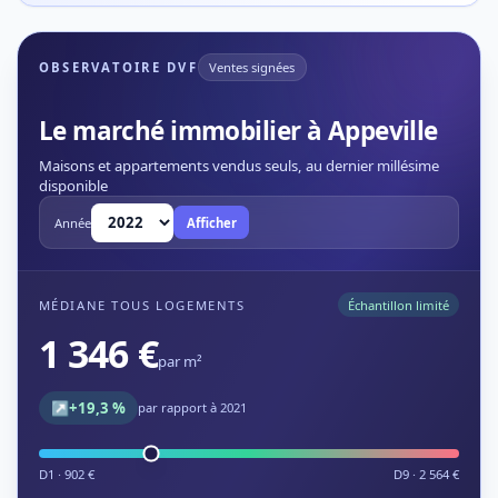
OBSERVATOIRE DVF
Ventes signées
Le marché immobilier à Appeville
Maisons et appartements vendus seuls, au dernier millésime
disponible
Année
Afficher
MÉDIANE TOUS LOGEMENTS
Échantillon limité
1 346 €
par m²
↗
+19,3 %
par rapport à 2021
D1 · 902 €
D9 · 2 564 €