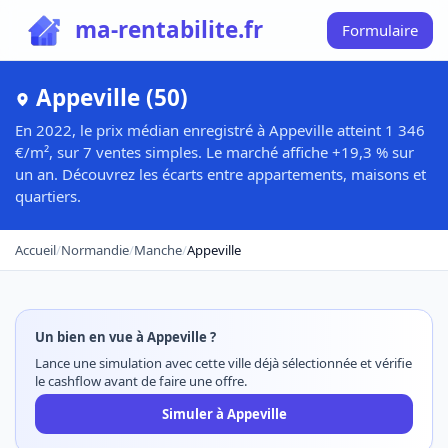
ma-rentabilite.fr
Formulaire
Appeville (50)
En 2022, le prix médian enregistré à Appeville atteint 1 346
€/m², sur 7 ventes simples. Le marché affiche +19,3 % sur
un an. Découvrez les écarts entre appartements, maisons et
quartiers.
Accueil
/
Normandie
/
Manche
/
Appeville
Un bien en vue à Appeville ?
Lance une simulation avec cette ville déjà sélectionnée et vérifie
le cashflow avant de faire une offre.
Simuler à Appeville