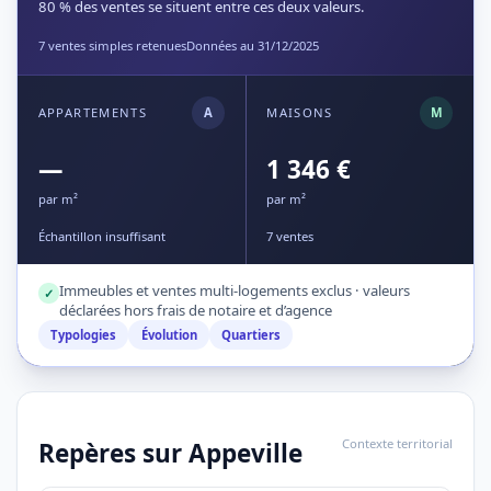
80 % des ventes se situent entre ces deux valeurs.
7 ventes simples retenues
Données au 31/12/2025
APPARTEMENTS
A
MAISONS
M
—
1 346 €
par m²
par m²
Échantillon insuffisant
7 ventes
Immeubles et ventes multi-logements exclus · valeurs
✓
déclarées hors frais de notaire et d’agence
Typologies
Évolution
Quartiers
Contexte territorial
Repères sur Appeville