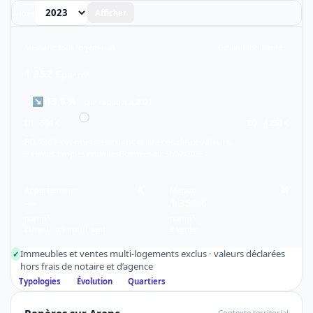
Année
Afficher
Médiane tous logements
Échantillon limité
1 352 €
par m²
↘
-13,9 %
par rapport à 2021
D1 · 594 €
D9 · 4 250 €
80 % des ventes se situent entre ces deux valeurs.
9 ventes simples retenues
Données au 31/12/2025
Appartements
A
Maisons
M
—
1 352 €
par m²
par m²
Échantillon insuffisant
9 ventes
Immeubles et ventes multi-logements exclus · valeurs déclarées
✓
hors frais de notaire et d’agence
Typologies
Évolution
Quartiers
Repères sur Aranc
Contexte territorial