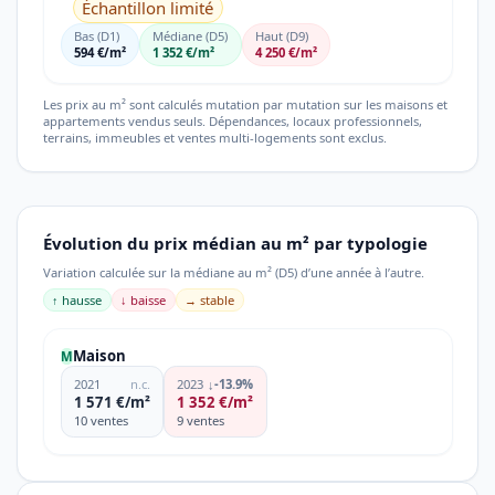
Échantillon limité
Bas (D1)
Médiane (D5)
Haut (D9)
594 €/m²
1 352 €/m²
4 250 €/m²
Les prix au m² sont calculés mutation par mutation sur les maisons et
appartements vendus seuls. Dépendances, locaux professionnels,
terrains, immeubles et ventes multi-logements sont exclus.
Évolution du prix médian au m² par typologie
Variation calculée sur la médiane au m² (D5) d’une année à l’autre.
↑ hausse
↓ baisse
→ stable
Maison
M
2021
n.c.
2023
↓
-13.9%
1 571 €/m²
1 352 €/m²
10 ventes
9 ventes