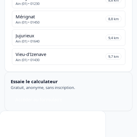
8,8 km
Ain (01) • 01230
Mérignat
8,8 km
Ain (01) • 01450
Jujurieux
9,4 km
Ain (01) • 01640
Vieu-d'Izenave
9,7 km
Ain (01) • 01430
Essaie le calculateur
Gratuit, anonyme, sans inscription.
Accéder au formulaire