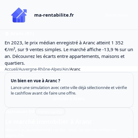
ma-rentabilite.fr
Formulaire
Aranc (01)
En 2023, le prix médian enregistré à Aranc atteint 1 352
€/m², sur 9 ventes simples. Le marché affiche -13,9 % sur un
an. Découvrez les écarts entre appartements, maisons et
quartiers.
Accueil
/
Auvergne-Rhône-Alpes
/
Ain
/
Aranc
Un bien en vue à Aranc ?
Lance une simulation avec cette ville déjà sélectionnée et vérifie
le cashflow avant de faire une offre.
Simuler à Aranc
Observatoire DVF
Ventes signées
Le marché immobilier à Aranc
Maisons et appartements vendus seuls, au dernier millésime
disponible