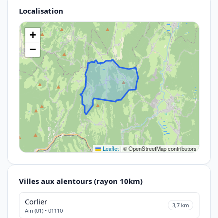
Localisation
+
−
Leaflet
|
© OpenStreetMap contributors
Villes aux alentours (rayon 10km)
Corlier
3,7 km
Ain (01) • 01110