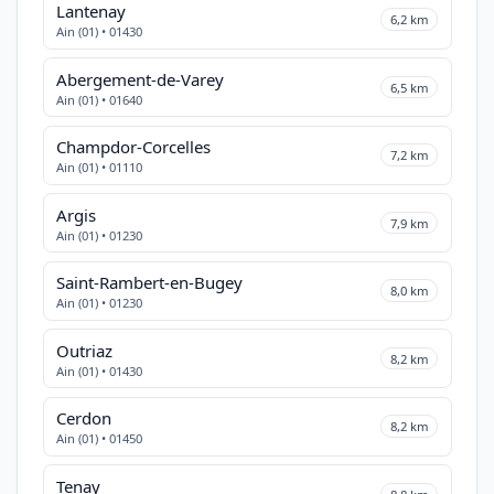
Lantenay
6,2 km
Ain (01) • 01430
Abergement-de-Varey
6,5 km
Ain (01) • 01640
Champdor-Corcelles
7,2 km
Ain (01) • 01110
Argis
7,9 km
Ain (01) • 01230
Saint-Rambert-en-Bugey
8,0 km
Ain (01) • 01230
Outriaz
8,2 km
Ain (01) • 01430
Cerdon
8,2 km
Ain (01) • 01450
Tenay