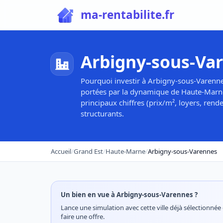
ma-rentabilite.fr
Arbigny-sous-Var
Pourquoi investir à Arbigny-sous-Varenne
portées par la dynamique de Haute-Marne 
principaux chiffres (prix/m², loyers, rend
structurants.
Accueil
/
Grand Est
/
Haute-Marne
/
Arbigny-sous-Varennes
Un bien en vue à Arbigny-sous-Varennes ?
Lance une simulation avec cette ville déjà sélectionnée 
faire une offre.