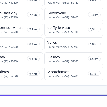
e (52) • 52400
Haute-Marne (52) • 52140
en-Bassigny
Guyonvelle
7,2 km
7,3 km
e (52) • 52360
Haute-Marne (52) • 52400
Pierremont-sur-Amance
Coiffy-le-Haut
7,4 km
7,5 km
e (52) • 52500
Haute-Marne (52) • 52400
Velles
8,9 km
9,0 km
e (52) • 52600
Haute-Marne (52) • 52500
nay
Plesnoy
9,3 km
9,6 km
e (52) • 52600
Haute-Marne (52) • 52360
ières
Montcharvot
9,7 km
9,7 km
e (52) • 52140
Haute-Marne (52) • 52400