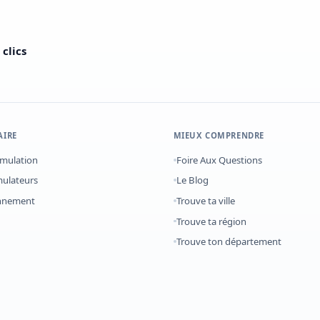
clics
AIRE
MIEUX COMPRENDRE
imulation
Foire Aux Questions
mulateurs
Le Blog
onnement
Trouve ta ville
Trouve ta région
Trouve ton département