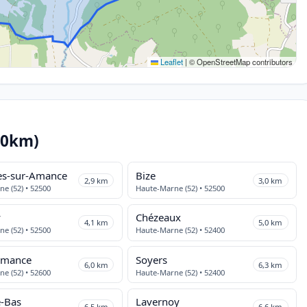
Leaflet
|
© OpenStreetMap contributors
10km)
es-sur-Amance
Bize
2,9 km
3,0 km
e (52) • 52500
Haute-Marne (52) • 52500
y
Chézeaux
4,1 km
5,0 km
e (52) • 52500
Haute-Marne (52) • 52400
Amance
Soyers
6,0 km
6,3 km
e (52) • 52600
Haute-Marne (52) • 52400
e-Bas
Lavernoy
6,5 km
6,6 km