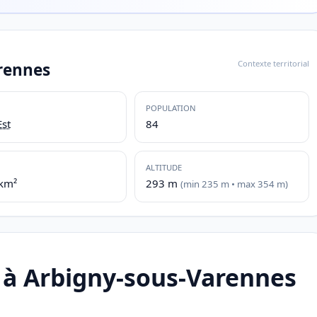
Contexte territorial
rennes
POPULATION
st
84
ALTITUDE
/km²
293 m
(min 235 m • max 354 m)
 à Arbigny-sous-Varennes