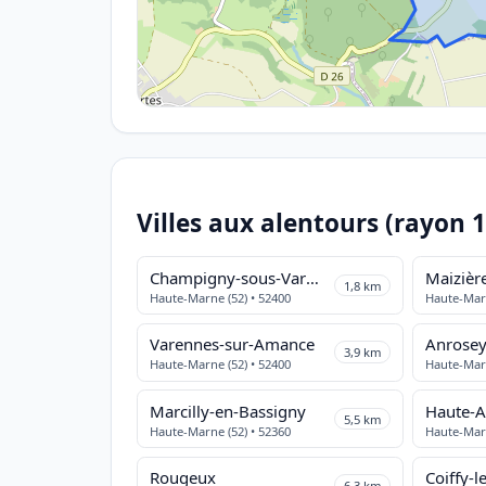
Villes aux alentours (rayon 
Champigny-sous-Varennes
Maizièr
1,8 km
Haute-Marne (52) • 52400
Haute-Marn
Varennes-sur-Amance
Anrose
3,9 km
Haute-Marne (52) • 52400
Haute-Marn
Marcilly-en-Bassigny
Haute-
5,5 km
Haute-Marne (52) • 52360
Haute-Marn
Rougeux
Coiffy-l
6,3 km