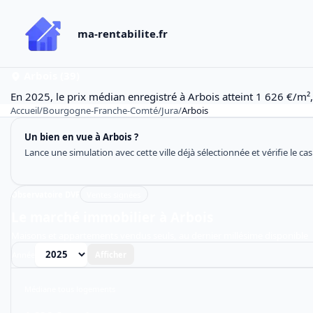
ma-rentabilite.fr
Arbois (39)
En 2025, le prix médian enregistré à Arbois atteint 1 626 €/m²
Accueil
/
Bourgogne-Franche-Comté
/
Jura
/
Arbois
Un bien en vue à Arbois ?
Lance une simulation avec cette ville déjà sélectionnée et vérifie le ca
Observatoire DVF
Ventes signées
Le marché immobilier à Arbois
Maisons et appartements vendus seuls, au dernier millésime disponible
Année
Afficher
Médiane tous logements