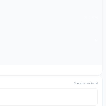
D9 · 2 427 €
M
Contexte territorial