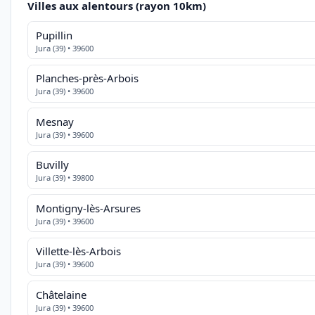
Villes aux alentours (rayon 10km)
Pupillin
Jura (39) • 39600
Planches-près-Arbois
Jura (39) • 39600
Mesnay
Jura (39) • 39600
Buvilly
Jura (39) • 39800
Montigny-lès-Arsures
Jura (39) • 39600
Villette-lès-Arbois
Jura (39) • 39600
Châtelaine
Jura (39) • 39600