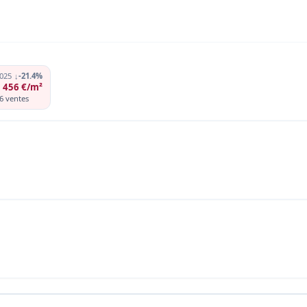
025
↓
-21.4%
 456 €/m²
6 ventes