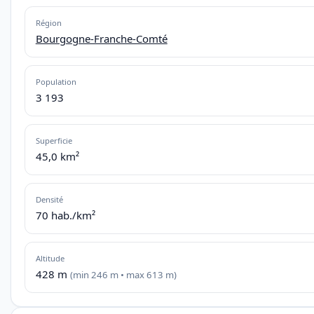
Région
Bourgogne-Franche-Comté
Population
3 193
Superficie
45,0 km²
Densité
70 hab./km²
Altitude
428 m
(min 246 m • max 613 m)