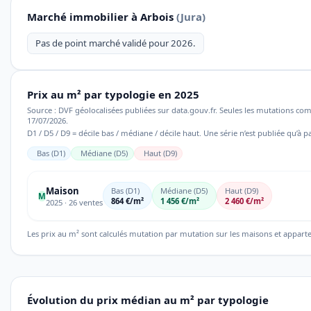
Marché immobilier à Arbois
(Jura)
Pas de point marché validé pour 2026.
Prix au m² par typologie en 2025
Source : DVF géolocalisées publiées sur data.gouv.fr. Seules les mutations co
17/07/2026.
D1 / D5 / D9 = décile bas / médiane / décile haut. Une série n’est publiée qu’à pa
Bas (D1)
Médiane (D5)
Haut (D9)
Maison
Bas (D1)
Médiane (D5)
Haut (D9)
M
864 €/m²
1 456 €/m²
2 460 €/m²
2025 · 26 ventes
Les prix au m² sont calculés mutation par mutation sur les maisons et appart
Évolution du prix médian au m² par typologie