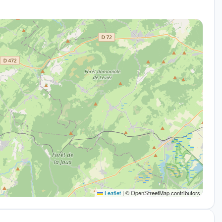
Leaflet
|
© OpenStreetMap contributors