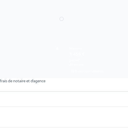
A
Maisons
1 456 €
par m²
26 ventes
-19 % vs appartements
rais de notaire et d’agence