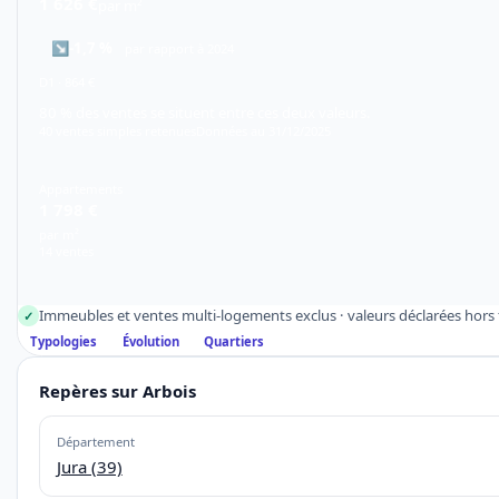
1 626 €
par m²
↘
-1,7 %
par rapport à 2024
D1 · 864 €
80 % des ventes se situent entre ces deux valeurs.
40 ventes simples retenues
Données au 31/12/2025
Appartements
1 798 €
par m²
14 ventes
Immeubles et ventes multi-logements exclus · valeurs déclarées hors f
✓
Typologies
Évolution
Quartiers
Repères sur Arbois
Département
Jura (39)