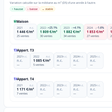
Variation calculée sur la médiane au m² (D5) d’une année à l’autre.
↑ hausse
↓ baisse
→ stable
Maison
M
2021
n.c.
2022
↑
+25.1%
2023
↑
+4.1%
2024
↓
-1.6%
2
1 446 €/m²
1 809 €/m²
1 882 €/m²
1 853 €/m²
1
25 ventes
30 ventes
34 ventes
27 ventes
2
Appart. T3
T3
2021
n.c.
2022
n.c.
2023
n.c.
2024
n.c.
2025
n.c.
n.c.
1 085 €/m²
n.c.
n.c.
n.c.
—
5 ventes
—
—
—
Appart. T4
T4
2021
n.c.
2022
n.c.
2023
n.c.
2024
n.c.
2025
n.c.
1 171 €/m²
n.c.
n.c.
n.c.
n.c.
7 ventes
—
—
—
—