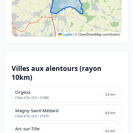
Leaflet
|
© OpenStreetMap contributors
Villes aux alentours (rayon
10km)
Orgeux
3,6 km
Côte-d'Or (21) • 21490
Magny-Saint-Médard
4,0 km
Côte-d'Or (21) • 21310
Arc-sur-Tille
4,2 km