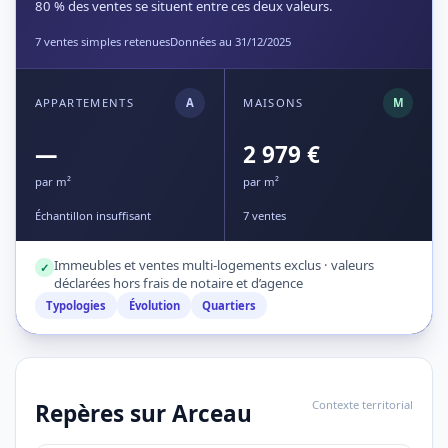
80 % des ventes se situent entre ces deux valeurs.
7 ventes simples retenues
Données au 31/12/2025
APPARTEMENTS
A
MAISONS
M
—
2 979 €
par m²
par m²
Échantillon insuffisant
7 ventes
Immeubles et ventes multi-logements exclus · valeurs
✓
déclarées hors frais de notaire et d’agence
Typologies
Évolution
Quartiers
Contexte territorial
Repères sur Arceau