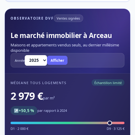
OBSERVATOIRE DVF
Ventes signées
Le marché immobilier à Arceau
Maisons et appartements vendus seuls, au dernier millésime
disponible
Année
Afficher
MÉDIANE TOUS LOGEMENTS
Échantillon limité
2 979 €
par m²
↗
+50,5 %
par rapport à 2024
D1 · 2 000 €
D9 · 3 125 €