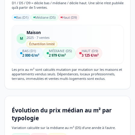
D1 / D5 / D9 = décile bas / médiane / décile haut. Une série n’est publiée
qu’à partir de 5 ventes.
Bas (D1)
Médiane (D5)
Haut (D9)
Maison
2025 · 7 ventes
M
Échantillon limité
BAS (D1)
MÉDIANE (D5)
HAUT (D9)
2 000 €/m²
2 979 €/m²
3 125 €/m²
Les prix au m² sont calculés mutation par mutation sur les maisons et
appartements vendus seuls. Dépendances, locaux professionnels,
terrains, immeubles et ventes multi-logements sont exclus.
Évolution du prix médian au m² par
typologie
Variation calculée sur la médiane au m² (D5) d’une année à l’autre.