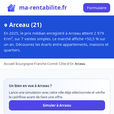
ma-rentabilite.fr
Formulaire
Arceau (21)
En 2025, le prix médian enregistré à Arceau atteint 2 979
€/m², sur 7 ventes simples. Le marché affiche +50,5 % sur
un an. Découvrez les écarts entre appartements, maisons et
quartiers.
Accueil
/
Bourgogne-Franche-Comté
/
Côte-d'Or
/
Arceau
Un bien en vue à Arceau ?
Lance une simulation avec cette ville déjà sélectionnée et vérifie
le cashflow avant de faire une offre.
Simuler à Arceau