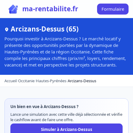
ma-rentabilite.fr
Formulaire
Arcizans-Dessus (65)
Pourquoi investir à Arcizans-Dessus ? Le marché locatif y
présente des opportunités portées par la dynamique de
Hautes-Pyrénées et de la région Occitanie. Cette fiche
compile les principaux chiffres (prix/m², loyers, rendement,
vacance) et met en perspective les projets structurants.
Accueil
/
Occitanie
/
Hautes-Pyrénées
/
Arcizans-Dessus
Un bien en vue à Arcizans-Dessus ?
Lance une simulation avec cette ville déjà sélectionnée et vérifie
le cashflow avant de faire une offre.
Simuler à Arcizans-Dessus