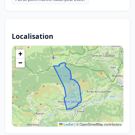
Localisation
+
−
Leaflet
|
© OpenStreetMap contributors