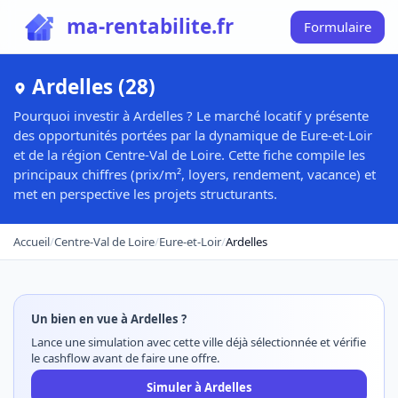
ma-rentabilite.fr
Formulaire
Ardelles (28)
Pourquoi investir à Ardelles ? Le marché locatif y présente
des opportunités portées par la dynamique de Eure-et-Loir
et de la région Centre-Val de Loire. Cette fiche compile les
principaux chiffres (prix/m², loyers, rendement, vacance) et
met en perspective les projets structurants.
Accueil
/
Centre-Val de Loire
/
Eure-et-Loir
/
Ardelles
Un bien en vue à Ardelles ?
Lance une simulation avec cette ville déjà sélectionnée et vérifie
le cashflow avant de faire une offre.
Simuler à Ardelles