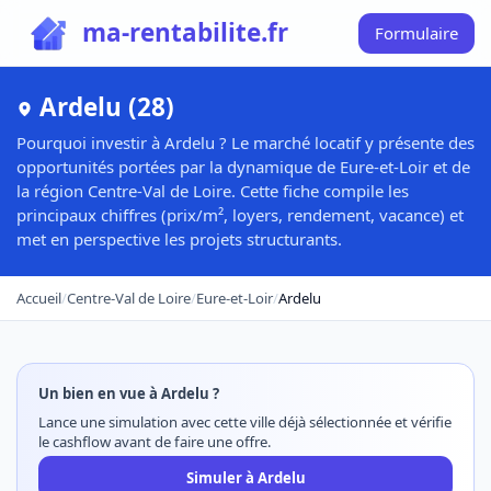
ma-rentabilite.fr
Formulaire
Ardelu (28)
Pourquoi investir à Ardelu ? Le marché locatif y présente des
opportunités portées par la dynamique de Eure-et-Loir et de
la région Centre-Val de Loire. Cette fiche compile les
principaux chiffres (prix/m², loyers, rendement, vacance) et
met en perspective les projets structurants.
Accueil
/
Centre-Val de Loire
/
Eure-et-Loir
/
Ardelu
Un bien en vue à Ardelu ?
Lance une simulation avec cette ville déjà sélectionnée et vérifie
le cashflow avant de faire une offre.
Simuler à Ardelu