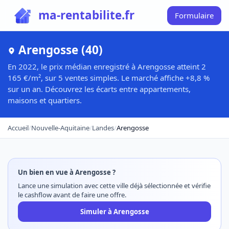
ma-rentabilite.fr
Formulaire
Arengosse (40)
En 2022, le prix médian enregistré à Arengosse atteint 2
165 €/m², sur 5 ventes simples. Le marché affiche +8,8 %
sur un an. Découvrez les écarts entre appartements,
maisons et quartiers.
Accueil
/
Nouvelle-Aquitaine
/
Landes
/
Arengosse
Un bien en vue à Arengosse ?
Lance une simulation avec cette ville déjà sélectionnée et vérifie
le cashflow avant de faire une offre.
Simuler à Arengosse