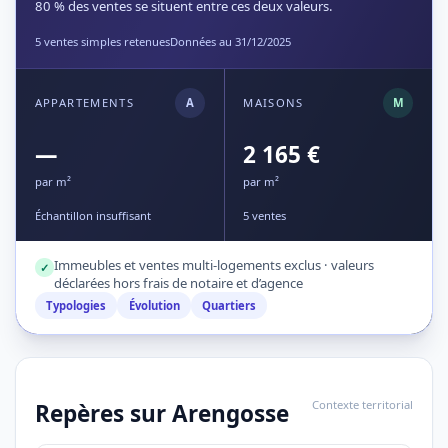
80 % des ventes se situent entre ces deux valeurs.
5 ventes simples retenues
Données au 31/12/2025
APPARTEMENTS
A
MAISONS
M
—
2 165 €
par m²
par m²
Échantillon insuffisant
5 ventes
Immeubles et ventes multi-logements exclus · valeurs
✓
déclarées hors frais de notaire et d’agence
Typologies
Évolution
Quartiers
Contexte territorial
Repères sur Arengosse