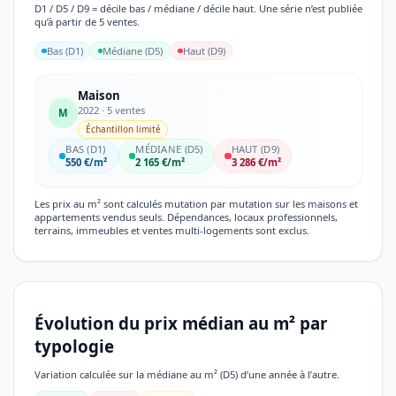
D1 / D5 / D9 = décile bas / médiane / décile haut. Une série n’est publiée
qu’à partir de 5 ventes.
Bas (D1)
Médiane (D5)
Haut (D9)
Maison
2022 · 5 ventes
M
Échantillon limité
BAS (D1)
MÉDIANE (D5)
HAUT (D9)
550 €/m²
2 165 €/m²
3 286 €/m²
Les prix au m² sont calculés mutation par mutation sur les maisons et
appartements vendus seuls. Dépendances, locaux professionnels,
terrains, immeubles et ventes multi-logements sont exclus.
Évolution du prix médian au m² par
typologie
Variation calculée sur la médiane au m² (D5) d’une année à l’autre.