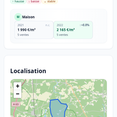
↑ hausse
↓ baisse
→ stable
Maison
M
2021
n.c.
2022
↑
+8.8%
1 990 €/m²
2 165 €/m²
5 ventes
5 ventes
Localisation
+
−