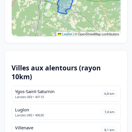
Leaflet
|
© OpenStreetMap contributors
Villes aux alentours (rayon
10km)
Ygos-Saint-Saturnin
6,8 km
Landes (40) • 40110
Luglon
7,4 km
Landes (40) • 40630
Villenave
8,1 km