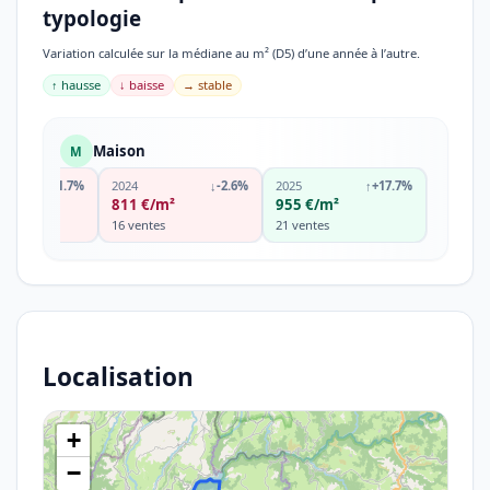
typologie
Variation calculée sur la médiane au m² (D5) d’une année à l’autre.
↑ hausse
↓ baisse
→ stable
Maison
M
↓
-21.7%
2024
↓
-2.6%
2025
↑
+17.7%
m²
811 €/m²
955 €/m²
s
16 ventes
21 ventes
Localisation
+
−