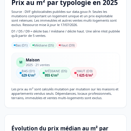
Prix au m² par typologie en 2025
Source : DVF géolocalisées publiées sur data.gouv.fr. Seules les
mutations comportant un logement unique et un prix exploitable
sont retenues. Les immeubles et autres ventes multi-logements sont
exclus. Ressource mise à jour le 17/07/2026.
D1 / D5 / D9 = décile bas / médiane / décile haut. Une série n’est publiée
qu’à partir de 5 ventes.
Bas (D1)
Médiane (D5)
Haut (D9)
Maison
M
2025 · 21 ventes
BAS (D1)
MÉDIANE (D5)
HAUT (D9)
629 €/m²
955 €/m²
1 625 €/m²
Les prix au m² sont calculés mutation par mutation sur les maisons et
appartements vendus seuls. Dépendances, locaux professionnels,
terrains, immeubles et ventes multi-logements sont exclus.
Évolution du prix médian au m² par