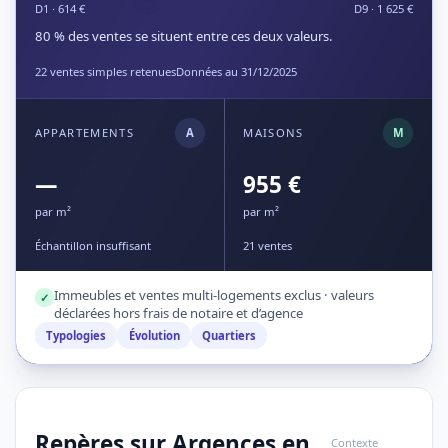
D1 · 614 €
D9 · 1 625 €
80 % des ventes se situent entre ces deux valeurs.
22 ventes simples retenues
Données au 31/12/2025
APPARTEMENTS
A
MAISONS
M
—
955 €
par m²
par m²
Échantillon insuffisant
21 ventes
Immeubles et ventes multi-logements exclus · valeurs
✓
déclarées hors frais de notaire et d’agence
Typologies
Évolution
Quartiers
Repères sur Argences en
Contexte