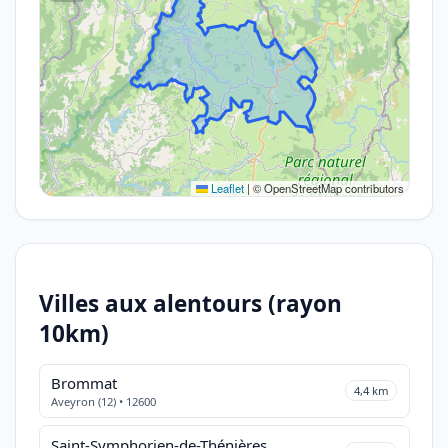
Leaflet
|
© OpenStreetMap contributors
Villes aux alentours (rayon
10km)
Brommat
4,4 km
Aveyron (12) • 12600
Saint-Symphorien-de-Thénières