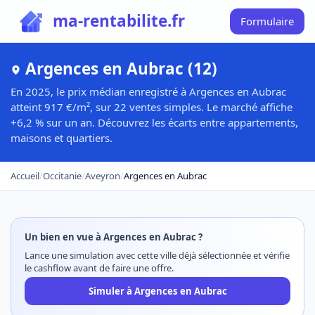
ma-rentabilite.fr
Formulaire
Argences en Aubrac (12)
En 2025, le prix médian enregistré à Argences en Aubrac
atteint 917 €/m², sur 22 ventes simples. Le marché affiche
+6,2 % sur un an. Découvrez les écarts entre appartements,
maisons et quartiers.
Accueil
/
Occitanie
/
Aveyron
/
Argences en Aubrac
Un bien en vue à Argences en Aubrac ?
Lance une simulation avec cette ville déjà sélectionnée et vérifie
le cashflow avant de faire une offre.
Simuler à Argences en Aubrac