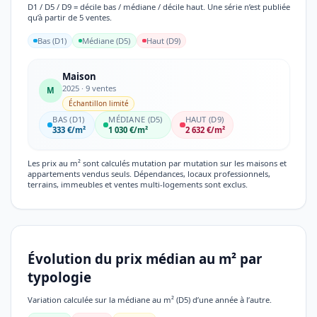
D1 / D5 / D9 = décile bas / médiane / décile haut. Une série n’est publiée
qu’à partir de 5 ventes.
Bas (D1)
Médiane (D5)
Haut (D9)
Maison
2025 · 9 ventes
M
Échantillon limité
BAS (D1)
MÉDIANE (D5)
HAUT (D9)
333 €/m²
1 030 €/m²
2 632 €/m²
Les prix au m² sont calculés mutation par mutation sur les maisons et
appartements vendus seuls. Dépendances, locaux professionnels,
terrains, immeubles et ventes multi-logements sont exclus.
Évolution du prix médian au m² par
typologie
Variation calculée sur la médiane au m² (D5) d’une année à l’autre.