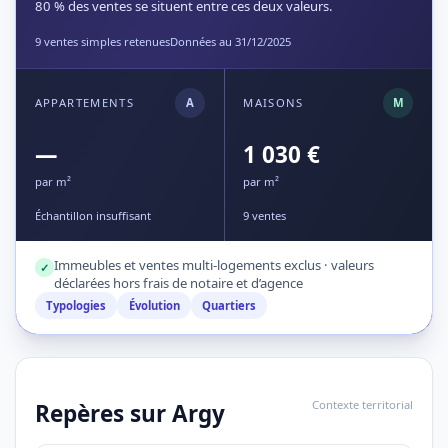
80 % des ventes se situent entre ces deux valeurs.
9 ventes simples retenues
Données au 31/12/2025
APPARTEMENTS
A
MAISONS
M
—
1 030 €
par m²
par m²
Échantillon insuffisant
9 ventes
Immeubles et ventes multi-logements exclus · valeurs
✓
déclarées hors frais de notaire et d’agence
Typologies
Évolution
Quartiers
Contexte territorial
Repères sur Argy