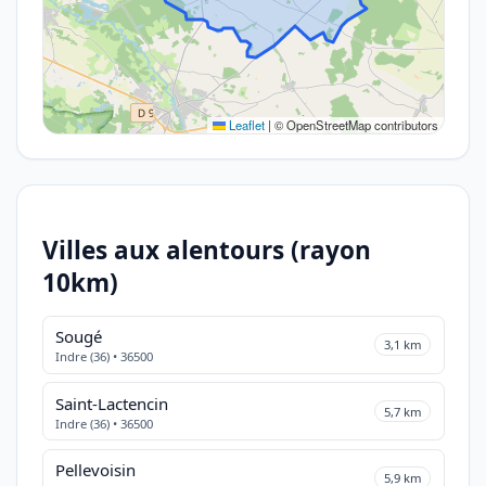
Leaflet
|
© OpenStreetMap contributors
Villes aux alentours (rayon
10km)
Sougé
3,1 km
Indre (36) • 36500
Saint-Lactencin
5,7 km
Indre (36) • 36500
Pellevoisin
5,9 km