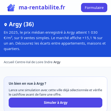
ma-rentabilite.fr
Formulaire
Argy (36)
En 2025, le prix médian enregistré à Argy atteint 1 030
€/m², sur 9 ventes simples. Le marché affiche +15,1 % sur
un an. Découvrez les écarts entre appartements, maisons et
quartiers.
Accueil
/
Centre-Val de Loire
/
Indre
/
Argy
Un bien en vue à Argy ?
Lance une simulation avec cette ville déjà sélectionnée et vérifie
le cashflow avant de faire une offre.
Simuler à Argy