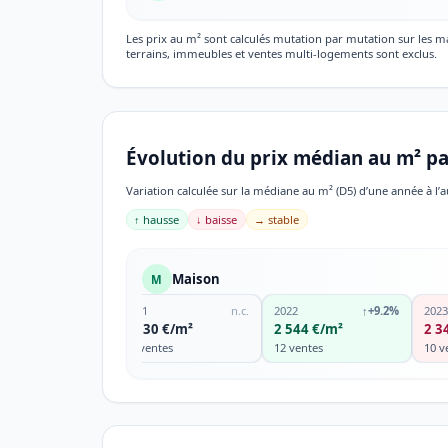
Les prix au m² sont calculés mutation par mutation sur les 
terrains, immeubles et ventes multi-logements sont exclus.
Évolution du prix médian au m² pa
Variation calculée sur la médiane au m² (D5) d’une année à l’a
↑ hausse
↓ baisse
→ stable
Maison
M
2021
n.c.
2022
↑
+9.2%
2023
2 330 €/m²
2 544 €/m²
2 3
15 ventes
12 ventes
10 v