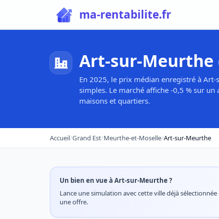
ma-rentabilite.fr
Art-sur-Meurthe 
En 2025, le prix médian enregistré à Art-
simples. Le marché affiche -0,5 % sur un 
maisons et quartiers.
Accueil
/
Grand Est
/
Meurthe-et-Moselle
/
Art-sur-Meurthe
Un bien en vue à Art-sur-Meurthe ?
Lance une simulation avec cette ville déjà sélectionnée e
une offre.