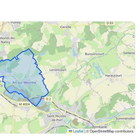
Leaflet
|
© OpenStreetMap contributors