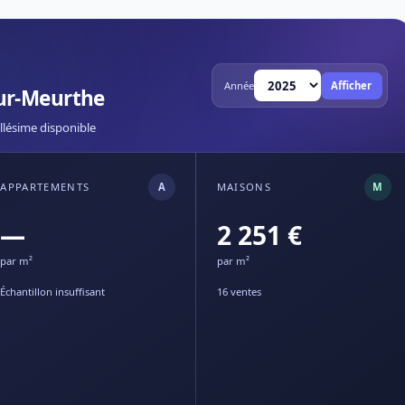
Année
Afficher
sur-Meurthe
llésime disponible
APPARTEMENTS
A
MAISONS
M
—
2 251 €
par m²
par m²
Échantillon insuffisant
16 ventes