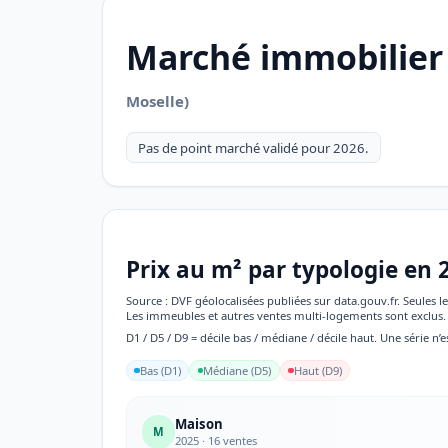
Marché immobilier
Moselle)
Pas de point marché validé pour 2026.
Prix au m² par typologie en 
Source : DVF géolocalisées publiées sur data.gouv.fr. Seules
Les immeubles et autres ventes multi-logements sont exclus. 
D1 / D5 / D9 = décile bas / médiane / décile haut. Une série n’e
Bas (D1)
Médiane (D5)
Haut (D9)
Maison
M
2025 · 16 ventes