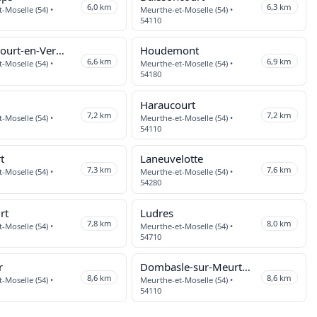
6,0 km
6,3 km
-Moselle (54) •
Meurthe-et-Moselle (54) •
54110
Manoncourt-en-Vermois
Houdemont
6,6 km
6,9 km
-Moselle (54) •
Meurthe-et-Moselle (54) •
54180
Haraucourt
7,2 km
7,2 km
-Moselle (54) •
Meurthe-et-Moselle (54) •
54110
t
Laneuvelotte
7,3 km
7,6 km
-Moselle (54) •
Meurthe-et-Moselle (54) •
54280
rt
Ludres
7,8 km
8,0 km
-Moselle (54) •
Meurthe-et-Moselle (54) •
54710
r
Dombasle-sur-Meurthe
8,6 km
8,6 km
-Moselle (54) •
Meurthe-et-Moselle (54) •
54110