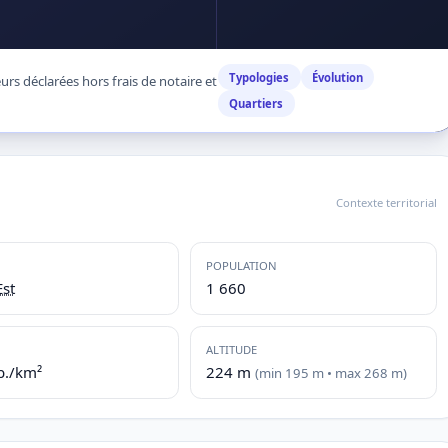
Typologies
Évolution
rs déclarées hors frais de notaire et
Quartiers
Contexte territorial
POPULATION
st
1 660
ALTITUDE
b./km²
224 m
(min 195 m • max 268 m)