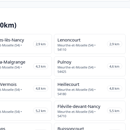
10km)
es-lès-Nancy
Lenoncourt
2,9 km
2,9 km
-Moselle (54) •
Meurthe-et-Moselle (54) •
54110
-la-Malgrange
Pulnoy
4,3 km
4,6 km
-Moselle (54) •
Meurthe-et-Moselle (54) •
54425
n-Vermois
Heillecourt
4,8 km
4,8 km
-Moselle (54) •
Meurthe-et-Moselle (54) •
54180
Fléville-devant-Nancy
5,2 km
5,5 km
-Moselle (54) •
Meurthe-et-Moselle (54) •
54710
mps
Buissoncourt