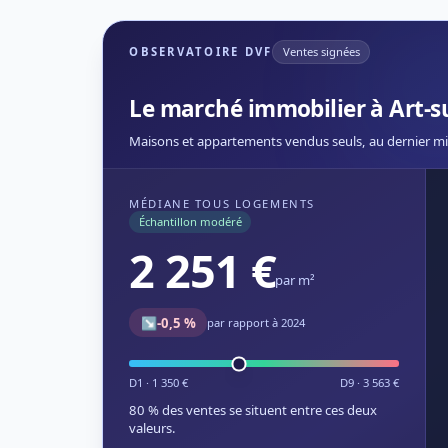
OBSERVATOIRE DVF
Ventes signées
Le marché immobilier à Art-
Maisons et appartements vendus seuls, au dernier mi
MÉDIANE TOUS LOGEMENTS
Échantillon modéré
2 251 €
par m²
↘
-0,5 %
par rapport à 2024
D1 · 1 350 €
D9 · 3 563 €
80 % des ventes se situent entre ces deux
valeurs.