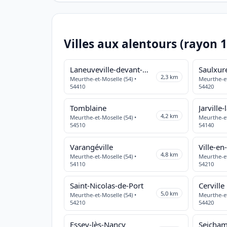
Villes aux alentours (rayon 
Laneuveville-devant-Nancy
Saulxur
2,3 km
Meurthe-et-Moselle (54) •
Meurthe-et
54410
54420
Tomblaine
Jarville
4,2 km
Meurthe-et-Moselle (54) •
Meurthe-et
54510
54140
Varangéville
Ville-e
4,8 km
Meurthe-et-Moselle (54) •
Meurthe-et
54110
54210
Saint-Nicolas-de-Port
Cerville
5,0 km
Meurthe-et-Moselle (54) •
Meurthe-et
54210
54420
Essey-lès-Nancy
Seicha