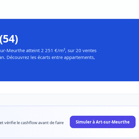
(54)
sur-Meurthe atteint 2 251 €/m², sur 20 ventes
an. Découvrez les écarts entre appartements,
Simuler à Art-sur-Meurthe
t vérifie le cashflow avant de faire