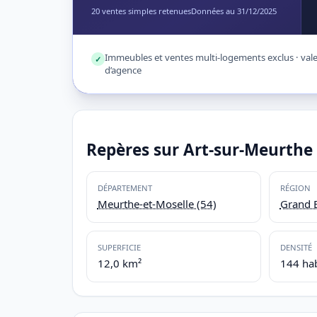
20 ventes simples retenues
Données au 31/12/2025
Immeubles et ventes multi-logements exclus · valeu
✓
d’agence
Repères sur Art-sur-Meurthe
DÉPARTEMENT
RÉGION
Meurthe-et-Moselle (54)
Grand E
SUPERFICIE
DENSITÉ
12,0 km²
144 ha