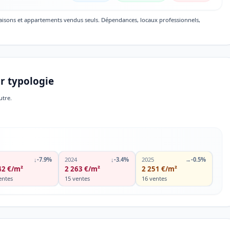
maisons et appartements vendus seuls. Dépendances, locaux professionnels,
r typologie
utre.
↓
-7.9%
2024
↓
-3.4%
2025
→
-0.5%
42 €/m²
2 263 €/m²
2 251 €/m²
entes
15 ventes
16 ventes