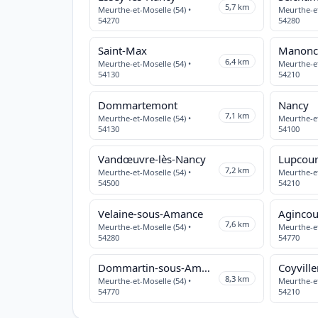
5,7 km
Meurthe-et-Moselle (54) •
Meurthe-et
54270
54280
Saint-Max
6,4 km
Meurthe-et-Moselle (54) •
Meurthe-et
54130
54210
Dommartemont
Nancy
7,1 km
Meurthe-et-Moselle (54) •
Meurthe-et
54130
54100
Vandœuvre-lès-Nancy
Lupcour
7,2 km
Meurthe-et-Moselle (54) •
Meurthe-et
54500
54210
Velaine-sous-Amance
Agincou
7,6 km
Meurthe-et-Moselle (54) •
Meurthe-et
54280
54770
Dommartin-sous-Amance
Coyville
8,3 km
Meurthe-et-Moselle (54) •
Meurthe-et
54770
54210