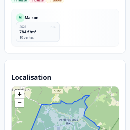
↑ hausse
↓ baisse
→ stable
Maison
M
2021
n.c.
784 €/m²
10 ventes
Localisation
+
−