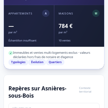
APPARTEMENTS
A
MAISONS
M
—
784 €
par m²
par m²
Échantillon insuffisant
10 ventes
Immeubles et ventes multi-logements exclus · valeurs
✓
déclarées hors frais de notaire et d’agence
Typologies
Évolution
Quartiers
Repères sur Asnières-
Contexte
territorial
sous-Bois