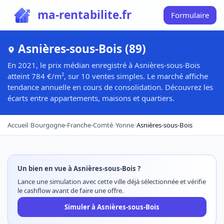
ma-rentabilite.fr
Formulaire
Asnières-sous-Bois (89)
En 2021, le prix médian enregistré à Asnières-sous-Bois
atteint 784 €/m², sur 10 ventes simples. Le marché affiche
tendance annuelle en cours de consolidation. Découvrez les
écarts entre appartements, maisons et quartiers.
Accueil
/
Bourgogne-Franche-Comté
/
Yonne
/
Asnières-sous-Bois
Un bien en vue à Asnières-sous-Bois ?
Lance une simulation avec cette ville déjà sélectionnée et vérifie
le cashflow avant de faire une offre.
Simuler à Asnières-sous-Bois