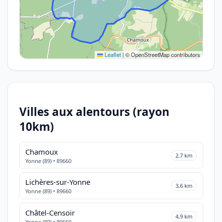
Leaflet
|
© OpenStreetMap contributors
Villes aux alentours (rayon
10km)
Chamoux
2,7 km
Yonne (89) • 89660
Lichères-sur-Yonne
3,6 km
Yonne (89) • 89660
Châtel-Censoir
4,9 km
Yonne (89) • 89660