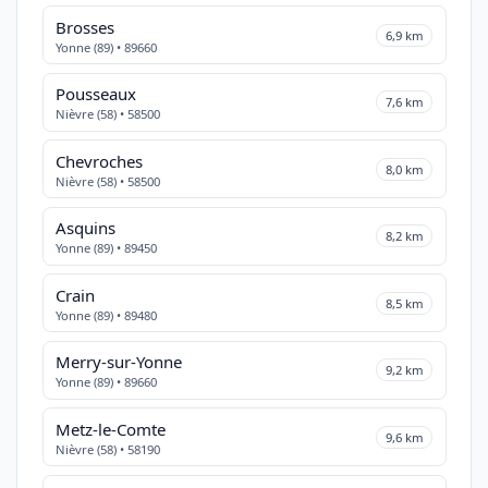
Brosses
6,9 km
Yonne (89) • 89660
Pousseaux
7,6 km
Nièvre (58) • 58500
Chevroches
8,0 km
Nièvre (58) • 58500
Asquins
8,2 km
Yonne (89) • 89450
Crain
8,5 km
Yonne (89) • 89480
Merry-sur-Yonne
9,2 km
Yonne (89) • 89660
Metz-le-Comte
9,6 km
Nièvre (58) • 58190