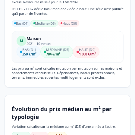
exclus. Ressource mise à jour le 17/07/2026.
D1 / D5 / D9 = décile bas / médiane / décile haut. Une série n’est publiée
qu’à partir de 5 ventes.
Bas (D1)
Médiane (D5)
Haut (D9)
Maison
M
2021 · 10 ventes
BAS (D1)
MÉDIANE (D5)
HAUT (D9)
250 €/m²
784 €/m²
1 000 €/m²
Les prix au m² sont calculés mutation par mutation sur les maisons et
appartements vendus seuls. Dépendances, locaux professionnels,
terrains, immeubles et ventes multi-logements sont exclus.
Évolution du prix médian au m² par
typologie
Variation calculée sur la médiane au m² (D5) d’une année à l’autre.