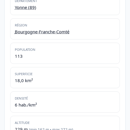
DÉPARTEMENT
Yonne (89)
RÉGION
Bourgogne-Franche-Comté
POPULATION
113
SUPERFICIE
18,0 km²
DENSITÉ
6 hab./km²
ALTITUDE
229 m
(min 162 m • max 272 m)