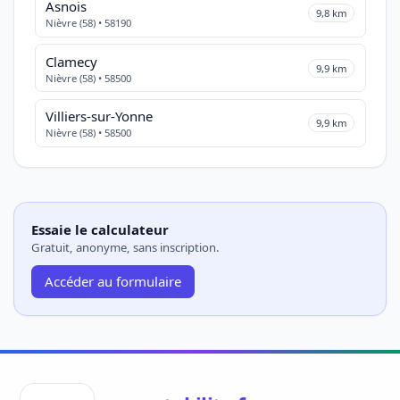
Asnois
9,8 km
Nièvre (58) • 58190
Clamecy
9,9 km
Nièvre (58) • 58500
Villiers-sur-Yonne
9,9 km
Nièvre (58) • 58500
Essaie le calculateur
Gratuit, anonyme, sans inscription.
Accéder au formulaire