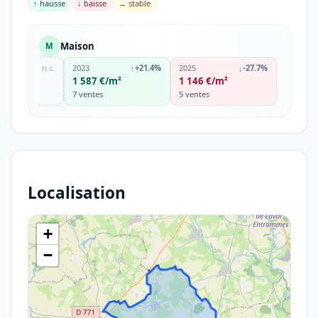
↑ hausse
↓ baisse
→ stable
Maison
M
n.c.
2023
↑
+21.4%
2025
↓
-27.7%
1 587 €/m²
1 146 €/m²
7 ventes
5 ventes
Localisation
+
−