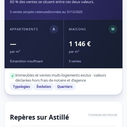
80 % des ventes se situent entre ces deux valeurs.
5 ventes simples retenues
Données au 31/12/2025
APPARTEMENTS
A
MAISONS
M
—
1 146 €
par m²
par m²
Échantillon insuffisant
5 ventes
Immeubles et ventes multi-logements exclus · valeurs
✓
déclarées hors frais de notaire et d’agence
Typologies
Évolution
Quartiers
Contexte territorial
Repères sur Astillé