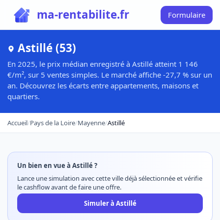
ma-rentabilite.fr
Formulaire
Astillé (53)
En 2025, le prix médian enregistré à Astillé atteint 1 146
€/m², sur 5 ventes simples. Le marché affiche -27,7 % sur un
an. Découvrez les écarts entre appartements, maisons et
quartiers.
Accueil
/
Pays de la Loire
/
Mayenne
/
Astillé
Un bien en vue à Astillé ?
Lance une simulation avec cette ville déjà sélectionnée et vérifie
le cashflow avant de faire une offre.
Simuler à Astillé