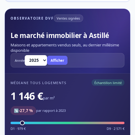
OBSERVATOIRE DVF
Ventes signées
Le marché immobilier à Astillé
Maisons et appartements vendus seuls, au dernier millésime
disponible
Année
Afficher
MÉDIANE TOUS LOGEMENTS
Échantillon limité
1 146 €
par m²
↘
-27,7 %
par rapport à 2023
D1 · 979 €
D9 · 2 571 €