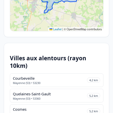
Leaflet
|
© OpenStreetMap contributors
Villes aux alentours (rayon
10km)
Courbeveille
4,2 km
Mayenne (53) • 53230
Quelaines-Saint-Gault
5,2 km
Mayenne (53) • 53360
Cosmes
5,2 km