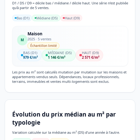
D1 / D5 / D9 = décile bas / médiane / décile haut. Une série n’est publiée
qu’à partir de 5 ventes.
Bas (D1)
Médiane (D5)
Haut (D9)
Maison
2025 · 5 ventes
M
Échantillon limité
BAS (D1)
MÉDIANE (D5)
HAUT (D9)
979 €/m²
1 146 €/m²
2 571 €/m²
Les prix au m² sont calculés mutation par mutation sur les maisons et
appartements vendus seuls. Dépendances, locaux professionnels,
terrains, immeubles et ventes multi-logements sont exclus.
Évolution du prix médian au m² par
typologie
Variation calculée sur la médiane au m² (D5) d’une année à l’autre.