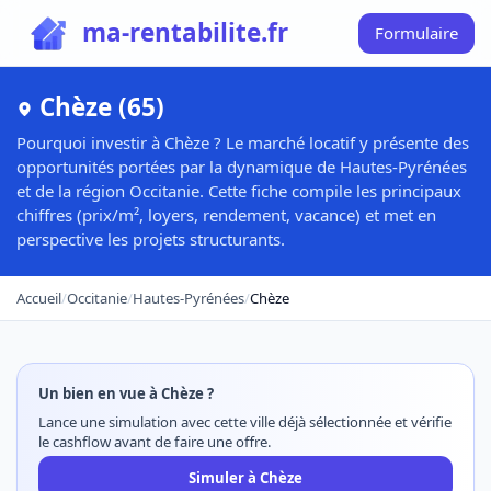
ma-rentabilite.fr
Formulaire
Chèze (65)
Pourquoi investir à Chèze ? Le marché locatif y présente des
opportunités portées par la dynamique de Hautes-Pyrénées
et de la région Occitanie. Cette fiche compile les principaux
chiffres (prix/m², loyers, rendement, vacance) et met en
perspective les projets structurants.
Accueil
/
Occitanie
/
Hautes-Pyrénées
/
Chèze
Un bien en vue à Chèze ?
Lance une simulation avec cette ville déjà sélectionnée et vérifie
le cashflow avant de faire une offre.
Simuler à Chèze