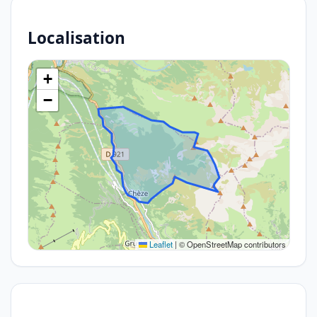
Localisation
+
−
Leaflet
|
© OpenStreetMap contributors