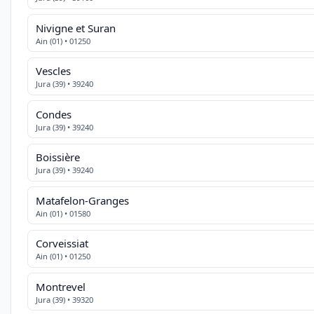
Nivigne et Suran
Ain (01) • 01250
Vescles
Jura (39) • 39240
Condes
Jura (39) • 39240
Boissière
Jura (39) • 39240
Matafelon-Granges
Ain (01) • 01580
Corveissiat
Ain (01) • 01250
Montrevel
Jura (39) • 39320