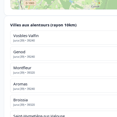
Villes aux alentours (rayon 10km)
Vosbles-Valfin
Jura (39) • 39240
Genod
Jura (39) • 39240
Montfleur
Jura (39) • 39320
Aromas
Jura (39) • 39240
Broissia
Jura (39) • 39320
Saint-Hymetière-sur-Valouse