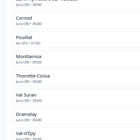
Jura (39) • 39240
Cornod
Jura (39) • 39240
Pouillat
Ain (01) • 01250
Montlainsia
Jura (39) • 39320
Thoirette-Coisia
Jura (39) • 39240
Val Suran
Jura (39) • 39320
Dramelay
Jura (39) • 39240
Val-d'Épy
Jura (39) • 39160