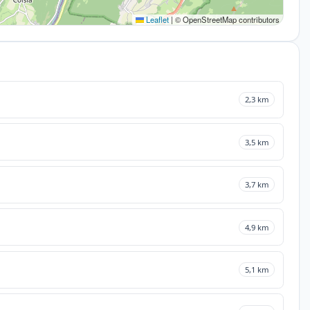
Leaflet
|
© OpenStreetMap contributors
2,3 km
3,5 km
3,7 km
4,9 km
5,1 km