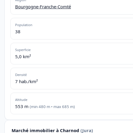
Bourgogne-Franche-Comté
Population
38
Superficie
5,0 km²
Densité
7 hab./km²
Altitude
553 m
(min 480 m • max 685 m)
Marché immobilier à Charnod
(Jura)