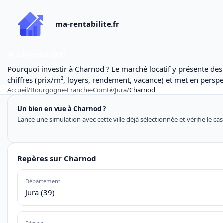
ma-rentabilite.fr
Charnod (39)
Pourquoi investir à Charnod ? Le marché locatif y présente de
chiffres (prix/m², loyers, rendement, vacance) et met en perspec
Accueil
/
Bourgogne-Franche-Comté
/
Jura
/
Charnod
Un bien en vue à Charnod ?
Lance une simulation avec cette ville déjà sélectionnée et vérifie le ca
Repères sur Charnod
Département
Jura (39)
Région