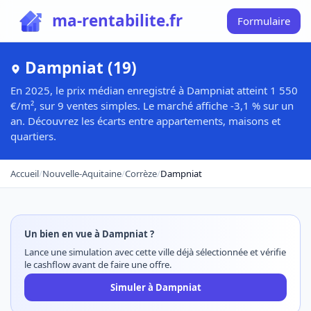
ma-rentabilite.fr
Formulaire
Dampniat (19)
En 2025, le prix médian enregistré à Dampniat atteint 1 550
€/m², sur 9 ventes simples. Le marché affiche -3,1 % sur un
an. Découvrez les écarts entre appartements, maisons et
quartiers.
Accueil
/
Nouvelle-Aquitaine
/
Corrèze
/
Dampniat
Un bien en vue à Dampniat ?
Lance une simulation avec cette ville déjà sélectionnée et vérifie
le cashflow avant de faire une offre.
Simuler à Dampniat