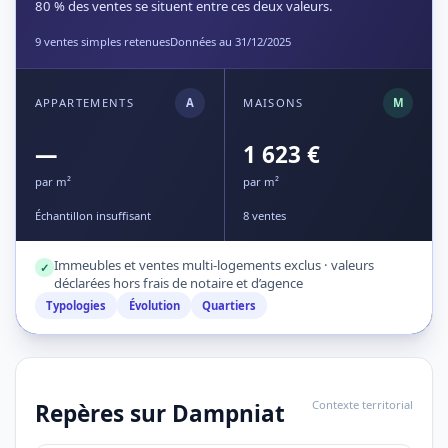
80 % des ventes se situent entre ces deux valeurs.
9 ventes simples retenues
Données au 31/12/2025
APPARTEMENTS
A
MAISONS
M
—
1 623 €
par m²
par m²
Échantillon insuffisant
8 ventes
Immeubles et ventes multi-logements exclus · valeurs
✓
déclarées hors frais de notaire et d’agence
Typologies
Évolution
Quartiers
Contexte territorial
Repères sur Dampniat