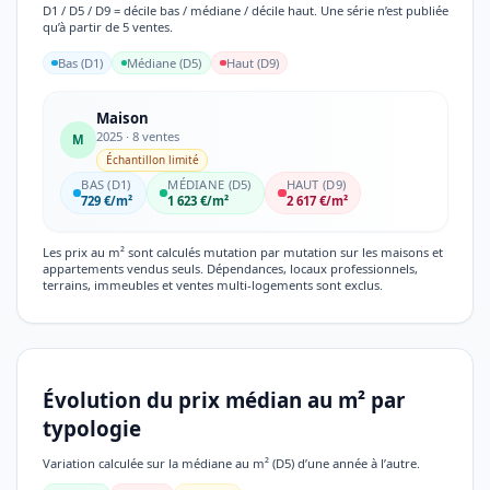
D1 / D5 / D9 = décile bas / médiane / décile haut. Une série n’est publiée
qu’à partir de 5 ventes.
Bas (D1)
Médiane (D5)
Haut (D9)
Maison
2025 · 8 ventes
M
Échantillon limité
BAS (D1)
MÉDIANE (D5)
HAUT (D9)
729 €/m²
1 623 €/m²
2 617 €/m²
Les prix au m² sont calculés mutation par mutation sur les maisons et
appartements vendus seuls. Dépendances, locaux professionnels,
terrains, immeubles et ventes multi-logements sont exclus.
Évolution du prix médian au m² par
typologie
Variation calculée sur la médiane au m² (D5) d’une année à l’autre.