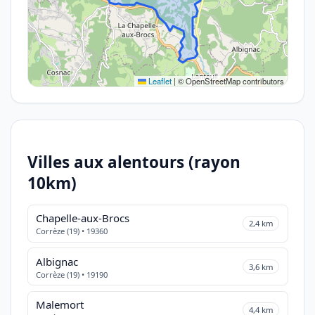
Leaflet
|
© OpenStreetMap contributors
Villes aux alentours (rayon
10km)
Chapelle-aux-Brocs
2,4 km
Corrèze (19) • 19360
Albignac
3,6 km
Corrèze (19) • 19190
Malemort
4,4 km