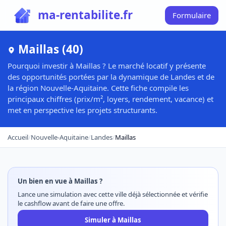
ma-rentabilite.fr
Formulaire
Maillas (40)
Pourquoi investir à Maillas ? Le marché locatif y présente
des opportunités portées par la dynamique de Landes et de
la région Nouvelle-Aquitaine. Cette fiche compile les
principaux chiffres (prix/m², loyers, rendement, vacance) et
met en perspective les projets structurants.
Accueil
/
Nouvelle-Aquitaine
/
Landes
/
Maillas
Un bien en vue à Maillas ?
Lance une simulation avec cette ville déjà sélectionnée et vérifie
le cashflow avant de faire une offre.
Simuler à Maillas