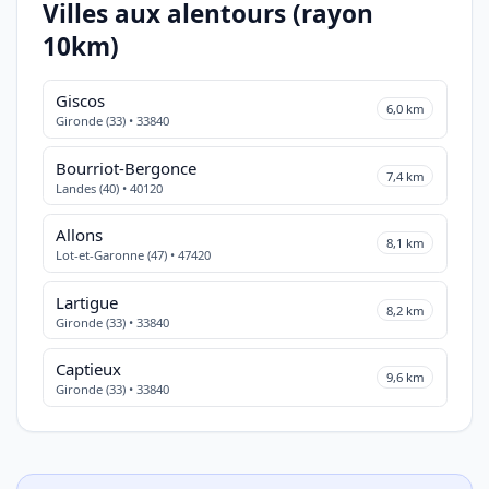
Villes aux alentours (rayon
10km)
Giscos
6,0 km
Gironde (33) • 33840
Bourriot-Bergonce
7,4 km
Landes (40) • 40120
Allons
8,1 km
Lot-et-Garonne (47) • 47420
Lartigue
8,2 km
Gironde (33) • 33840
Captieux
9,6 km
Gironde (33) • 33840