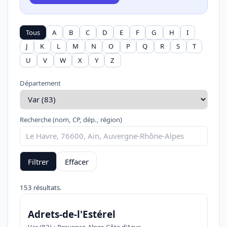
Tous
A
B
C
D
E
F
G
H
I
J
K
L
M
N
O
P
Q
R
S
T
U
V
W
X
Y
Z
Département
Recherche (nom, CP, dép., région)
Filtrer
Effacer
153 résultats.
Adrets-de-l'Estérel