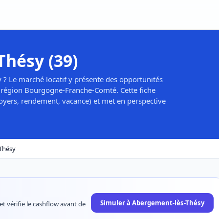
hésy (39)
 ? Le marché locatif y présente des opportunités
a région Bourgogne-Franche-Comté. Cette fiche
 loyers, rendement, vacance) et met en perspective
Thésy
Simuler à Abergement-lès-Thésy
et vérifie le cashflow avant de