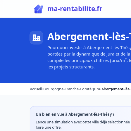
ma-rentabilite.fr
Abergement-lès-T
Pourquoi investir à Abergement-lès-Thésy
portées par la dynamique de Jura et de l
compile les principaux chiffres (prix/m²,
les projets structurants.
Accueil
/
Bourgogne-Franche-Comté
/
Jura
/
Abergement-lès-
Un bien en vue à Abergement-lès-Thésy ?
Lance une simulation avec cette ville déjà sélectionnée 
faire une offre.