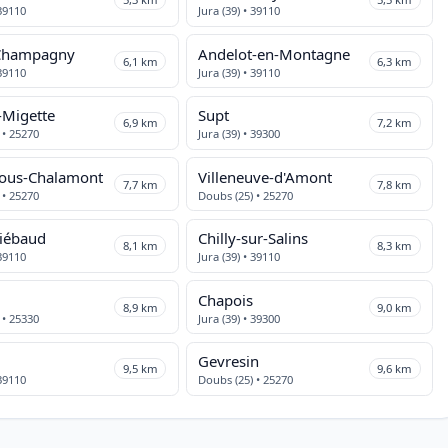
 39110
Jura (39) • 39110
Champagny
Andelot-en-Montagne
6,1 km
6,3 km
 39110
Jura (39) • 39110
-Migette
Supt
6,9 km
7,2 km
 • 25270
Jura (39) • 39300
-sous-Chalamont
Villeneuve-d'Amont
7,7 km
7,8 km
 • 25270
Doubs (25) • 25270
hiébaud
Chilly-sur-Salins
8,1 km
8,3 km
 39110
Jura (39) • 39110
Chapois
8,9 km
9,0 km
 • 25330
Jura (39) • 39300
Gevresin
9,5 km
9,6 km
 39110
Doubs (25) • 25270