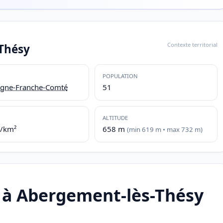
Contexte territorial
Thésy
POPULATION
gne-Franche-Comté
51
ALTITUDE
./km²
658 m
(min 619 m • max 732 m)
 à Abergement-lès-Thésy