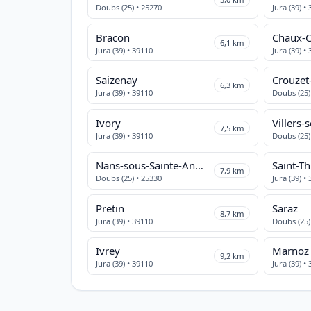
Doubs (25) • 25270
Jura (39) •
Bracon
Chaux-
6,1 km
Jura (39) • 39110
Jura (39) •
Saizenay
Crouzet
6,3 km
Jura (39) • 39110
Doubs (25)
Ivory
Villers
7,5 km
Jura (39) • 39110
Doubs (25)
Nans-sous-Sainte-Anne
Saint-T
7,9 km
Doubs (25) • 25330
Jura (39) •
Pretin
Saraz
8,7 km
Jura (39) • 39110
Doubs (25)
Ivrey
Marnoz
9,2 km
Jura (39) • 39110
Jura (39) •