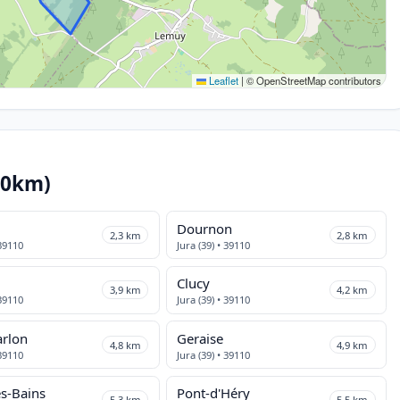
Leaflet
|
© OpenStreetMap contributors
10km)
s
Dournon
2,3 km
2,8 km
 39110
Jura (39) • 39110
Clucy
3,9 km
4,2 km
 39110
Jura (39) • 39110
rlon
Geraise
4,8 km
4,9 km
 39110
Jura (39) • 39110
es-Bains
Pont-d'Héry
5,3 km
5,5 km