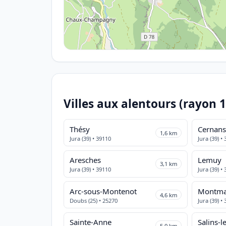
Villes aux alentours (rayon 
Thésy
Cernan
1,6 km
Jura (39) • 39110
Jura (39) •
Aresches
Lemuy
3,1 km
Jura (39) • 39110
Jura (39) •
Arc-sous-Montenot
Montma
4,6 km
Doubs (25) • 25270
Jura (39) •
Sainte-Anne
Salins-l
5,0 km