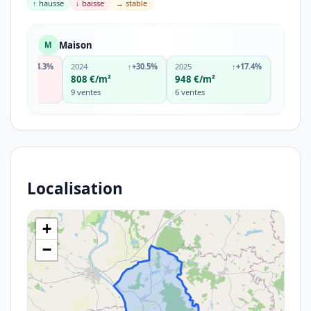
↑ hausse
↓ baisse
→ stable
Maison
M
↓
-4.3%
2024
↑
+30.5%
2025
↑
+17.4%
m²
808 €/m²
948 €/m²
9 ventes
6 ventes
Localisation
+
−