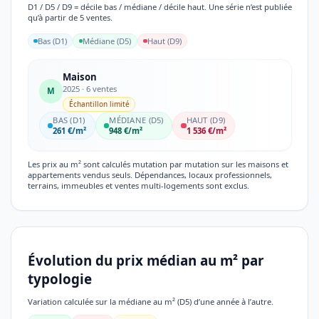
D1 / D5 / D9 = décile bas / médiane / décile haut. Une série n’est publiée
qu’à partir de 5 ventes.
Bas (D1)
Médiane (D5)
Haut (D9)
Maison
2025 · 6 ventes
M
Échantillon limité
BAS (D1)
MÉDIANE (D5)
HAUT (D9)
261 €/m²
948 €/m²
1 536 €/m²
Les prix au m² sont calculés mutation par mutation sur les maisons et
appartements vendus seuls. Dépendances, locaux professionnels,
terrains, immeubles et ventes multi-logements sont exclus.
Évolution du prix médian au m² par
typologie
Variation calculée sur la médiane au m² (D5) d’une année à l’autre.