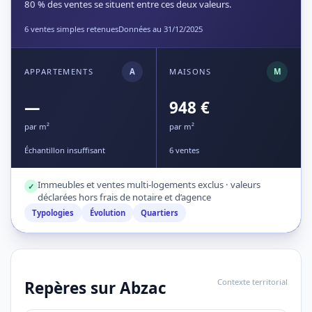
80 % des ventes se situent entre ces deux valeurs.
6 ventes simples retenues
Données au 31/12/2025
APPARTEMENTS
A
MAISONS
M
—
948 €
par m²
par m²
Échantillon insuffisant
6 ventes
Immeubles et ventes multi-logements exclus · valeurs
✓
déclarées hors frais de notaire et d’agence
Typologies
Évolution
Quartiers
Contexte territorial
Repères sur Abzac