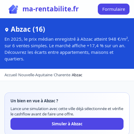
ma-rentabilite.fr
Formulaire
Abzac (16)
En 2025, le prix médian enregistré à Abzac atteint 948 €/m²,
sur 6 ventes simples. Le marché affiche +17,4 % sur un an.
Découvrez les écarts entre appartements, maisons et
quartiers.
Accueil
/
Nouvelle-Aquitaine
/
Charente
/
Abzac
Un bien en vue à Abzac ?
Lance une simulation avec cette ville déjà sélectionnée et vérifie
le cashflow avant de faire une offre.
Simuler à Abzac