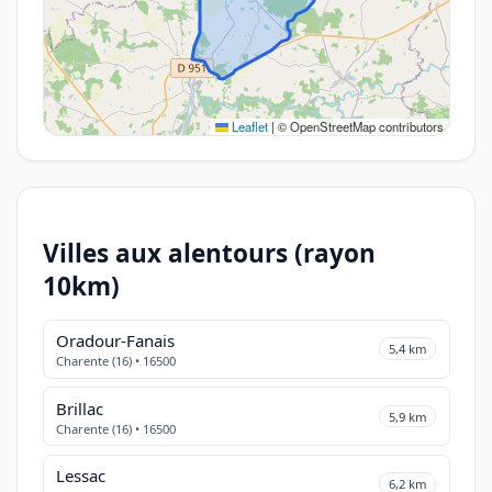
Leaflet
|
© OpenStreetMap contributors
Villes aux alentours (rayon
10km)
Oradour-Fanais
5,4 km
Charente (16) • 16500
Brillac
5,9 km
Charente (16) • 16500
Lessac
6,2 km