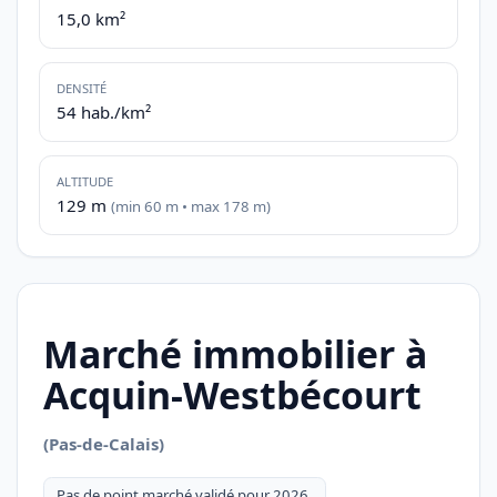
15,0 km²
DENSITÉ
54 hab./km²
ALTITUDE
129 m
(min 60 m • max 178 m)
Marché immobilier à
Acquin-Westbécourt
(Pas-de-Calais)
Pas de point marché validé pour 2026.