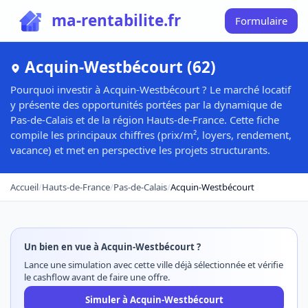
ma-rentabilite.fr
Formulaire
Acquin-Westbécourt (62)
Pourquoi investir à Acquin-Westbécourt ? Le marché locatif
y présente des opportunités portées par la dynamique de
Pas-de-Calais et de la région Hauts-de-France. Cette fiche
compile les principaux chiffres (prix/m², loyers, rendement,
vacance) et met en perspective les projets structurants.
Accueil
/
Hauts-de-France
/
Pas-de-Calais
/
Acquin-Westbécourt
Un bien en vue à Acquin-Westbécourt ?
Lance une simulation avec cette ville déjà sélectionnée et vérifie
le cashflow avant de faire une offre.
Simuler à Acquin-Westbécourt