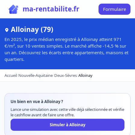
ma-rentabilite.fr
Formulaire
Alloinay (79)
En 2025, le prix médian enregistré à Alloinay atteint 971
€/m², sur 10 ventes simples. Le marché affiche -14,5 % sur
un an. Découvrez les écarts entre appartements, maisons et
quartiers.
Accueil
/
Nouvelle-Aquitaine
/
Deux-Sèvres
/
Alloinay
Un bien en vue à Alloinay ?
Lance une simulation avec cette ville déjà sélectionnée et vérifie
le cashflow avant de faire une offre.
Simuler à Alloinay