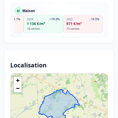
Maison
M
↓
-51.1%
2024
↑
+76.9%
2025
↓
-14.5%
m²
1 136 €/m²
971 €/m²
s
18 ventes
10 ventes
Localisation
+
−