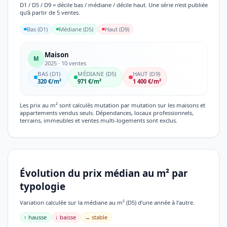
D1 / D5 / D9 = décile bas / médiane / décile haut. Une série n’est publiée
qu’à partir de 5 ventes.
Bas (D1)
Médiane (D5)
Haut (D9)
Maison
M
2025 · 10 ventes
BAS (D1)
MÉDIANE (D5)
HAUT (D9)
320 €/m²
971 €/m²
1 400 €/m²
Les prix au m² sont calculés mutation par mutation sur les maisons et
appartements vendus seuls. Dépendances, locaux professionnels,
terrains, immeubles et ventes multi-logements sont exclus.
Évolution du prix médian au m² par
typologie
Variation calculée sur la médiane au m² (D5) d’une année à l’autre.
↑ hausse
↓ baisse
→ stable