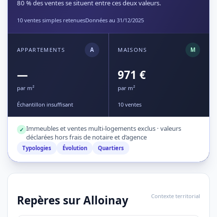
80 % des ventes se situent entre ces deux valeurs.
10 ventes simples retenues
Données au 31/12/2025
APPARTEMENTS
A
MAISONS
M
—
971 €
par m²
par m²
Échantillon insuffisant
10 ventes
Immeubles et ventes multi-logements exclus · valeurs
✓
déclarées hors frais de notaire et d’agence
Typologies
Évolution
Quartiers
Contexte territorial
Repères sur Alloinay