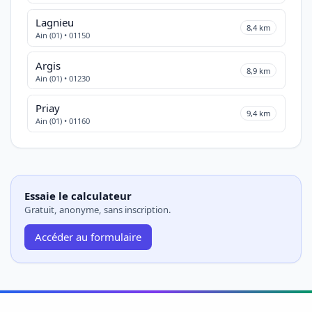
Lagnieu
8,4 km
Ain (01) • 01150
Argis
8,9 km
Ain (01) • 01230
Priay
9,4 km
Ain (01) • 01160
Essaie le calculateur
Gratuit, anonyme, sans inscription.
Accéder au formulaire