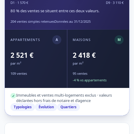
D1 · 1 570 €
D9 · 3 110 €
80 % des ventes se situent entre ces deux valeurs.
204 ventes simples retenues
Données au 31/12/2025
APPARTEMENTS
A
MAISONS
M
2 521 €
2 418 €
par m²
par m²
109 ventes
95 ventes
-4 % vs appartements
Immeubles et ventes multi-logements exclus · valeurs
✓
déclarées hors frais de notaire et d’agence
Typologies
Évolution
Quartiers