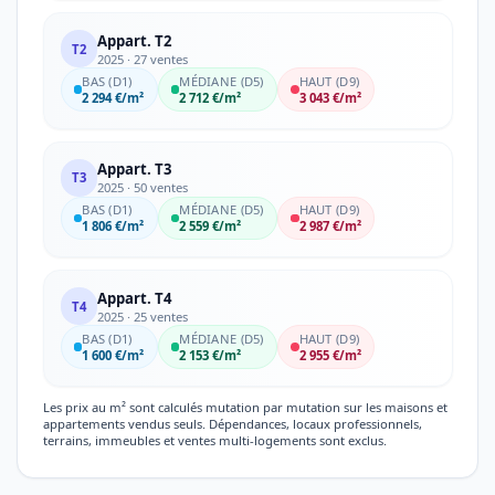
Appart. T2
T2
2025 · 27 ventes
BAS (D1)
MÉDIANE (D5)
HAUT (D9)
2 294 €/m²
2 712 €/m²
3 043 €/m²
Appart. T3
T3
2025 · 50 ventes
BAS (D1)
MÉDIANE (D5)
HAUT (D9)
1 806 €/m²
2 559 €/m²
2 987 €/m²
Appart. T4
T4
2025 · 25 ventes
BAS (D1)
MÉDIANE (D5)
HAUT (D9)
1 600 €/m²
2 153 €/m²
2 955 €/m²
Les prix au m² sont calculés mutation par mutation sur les maisons et
appartements vendus seuls. Dépendances, locaux professionnels,
terrains, immeubles et ventes multi-logements sont exclus.