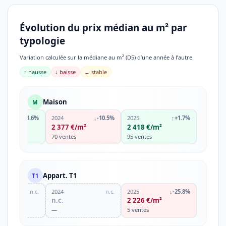
Évolution du prix médian au m² par
typologie
Variation calculée sur la médiane au m² (D5) d’une année à l’autre.
↑ hausse
↓ baisse
→ stable
Maison
M
↑
+3.6%
2024
↓
-10.5%
2025
↑
+1.7%
€/m²
2 377 €/m²
2 418 €/m²
s
70 ventes
95 ventes
Appart. T1
T1
n.c.
2024
n.c.
2025
↓
-25.8%
n.c.
2 226 €/m²
—
5 ventes