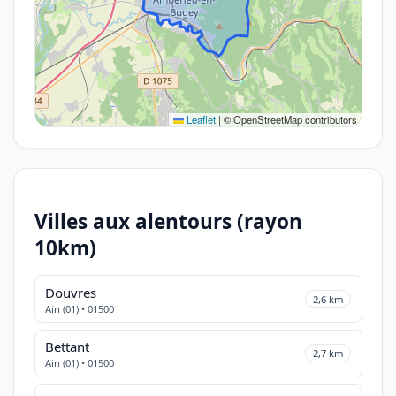
Leaflet
|
© OpenStreetMap contributors
Villes aux alentours (rayon
10km)
Douvres
2,6 km
Ain (01) • 01500
Bettant
2,7 km
Ain (01) • 01500