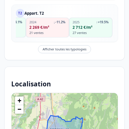
Appart. T2
T2
↑
+14.1%
2024
↓
-11.2%
2025
↑
+19.5%
€/m²
2 269 €/m²
2 712 €/m²
s
21 ventes
27 ventes
Afficher toutes les typologies
Localisation
+
−