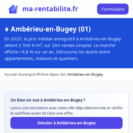
ma-rentabilite.fr
Formulaire
Ambérieu-en-Bugey (01)
En 2025, le prix médian enregistré à Ambérieu-en-Bugey
atteint 2 500 €/m², sur 204 ventes simples. Le marché
affiche +9,8 % sur un an. Découvrez les écarts entre
appartements, maisons et quartiers.
Accueil
/
Auvergne-Rhône-Alpes
/
Ain
/
Ambérieu-en-Bugey
Un bien en vue à Ambérieu-en-Bugey ?
Lance une simulation avec cette ville déjà sélectionnée et vérifie
le cashflow avant de faire une offre.
Simuler à Ambérieu-en-Bugey