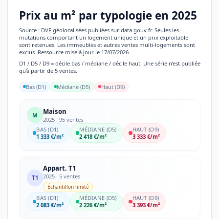
Prix au m² par typologie en 2025
Source : DVF géolocalisées publiées sur data.gouv.fr. Seules les
mutations comportant un logement unique et un prix exploitable
sont retenues. Les immeubles et autres ventes multi-logements sont
exclus. Ressource mise à jour le 17/07/2026.
D1 / D5 / D9 = décile bas / médiane / décile haut. Une série n’est publiée
qu’à partir de 5 ventes.
Bas (D1)
Médiane (D5)
Haut (D9)
Maison
M
2025 · 95 ventes
BAS (D1)
MÉDIANE (D5)
HAUT (D9)
1 333 €/m²
2 418 €/m²
3 333 €/m²
Appart. T1
2025 · 5 ventes
T1
Échantillon limité
BAS (D1)
MÉDIANE (D5)
HAUT (D9)
2 083 €/m²
2 226 €/m²
3 393 €/m²