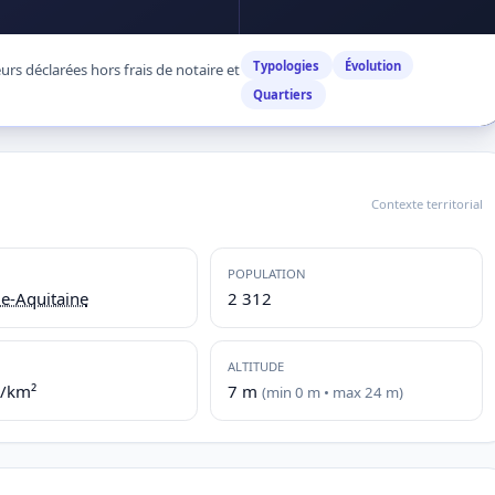
Typologies
Évolution
rs déclarées hors frais de notaire et
Quartiers
Contexte territorial
POPULATION
e-Aquitaine
2 312
ALTITUDE
./km²
7 m
(min 0 m • max 24 m)