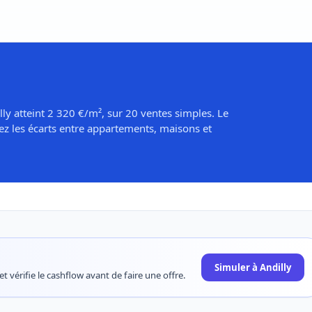
lly atteint 2 320 €/m², sur 20 ventes simples. Le
ez les écarts entre appartements, maisons et
Simuler à Andilly
t vérifie le cashflow avant de faire une offre.