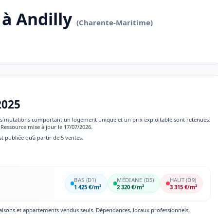
à Andilly
(Charente-Maritime)
2025
 les mutations comportant un logement unique et un prix exploitable sont retenues.
Ressource mise à jour le 17/07/2026.
st publiée qu’à partir de 5 ventes.
BAS (D1)
MÉDIANE (D5)
HAUT (D9)
1 425 €/m²
2 320 €/m²
3 315 €/m²
maisons et appartements vendus seuls. Dépendances, locaux professionnels,