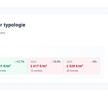
r typologie
utre.
↑
+12.7%
2024
↓
-18.9%
2025
↓
-4%
81 €/m²
2 417 €/m²
2 320 €/m²
entes
12 ventes
20 ventes