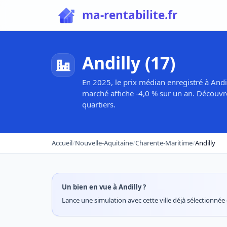
ma-rentabilite.fr
Andilly (17)
En 2025, le prix médian enregistré à Andi
marché affiche -4,0 % sur un an. Découvr
quartiers.
Accueil
/
Nouvelle-Aquitaine
/
Charente-Maritime
/
Andilly
Un bien en vue à Andilly ?
Lance une simulation avec cette ville déjà sélectionnée e