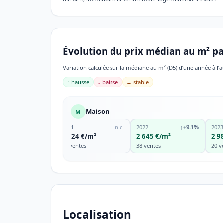
Évolution du prix médian au m² pa
Variation calculée sur la médiane au m² (D5) d’une année à l’a
↑ hausse
↓ baisse
→ stable
Maison
M
2021
n.c.
2022
↑
+9.1%
2023
2 424 €/m²
2 645 €/m²
2 9
45 ventes
38 ventes
20 v
Localisation