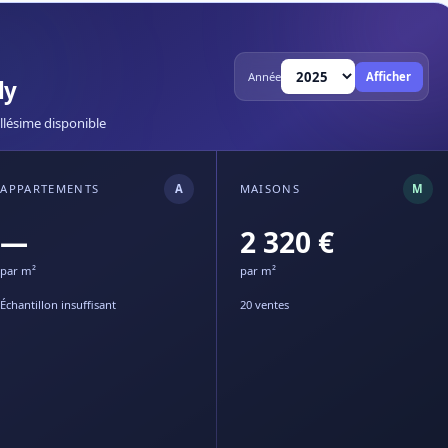
Année
Afficher
ly
llésime disponible
APPARTEMENTS
A
MAISONS
M
—
2 320 €
par m²
par m²
Échantillon insuffisant
20 ventes