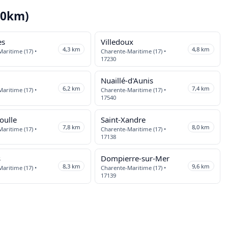
10km)
es
Villedoux
4,3 km
4,8 km
aritime (17) •
Charente-Maritime (17) •
17230
Nuaillé-d'Aunis
6,2 km
7,4 km
aritime (17) •
Charente-Maritime (17) •
17540
oulle
Saint-Xandre
7,8 km
8,0 km
aritime (17) •
Charente-Maritime (17) •
17138
s
Dompierre-sur-Mer
8,3 km
9,6 km
aritime (17) •
Charente-Maritime (17) •
17139