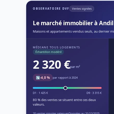
OBSERVATOIRE DVF
Ventes signées
Le marché immobilier à Andil
Maisons et appartements vendus seuls, au dernier mi
MÉDIANE TOUS LOGEMENTS
Échantillon modéré
2 320 €
par m²
↘
-4,0 %
par rapport à 2024
D1 · 1 425 €
D9 · 3 315 €
80 % des ventes se situent entre ces deux
valeurs.
20 ventes simples retenues
Données au 31/12/2025