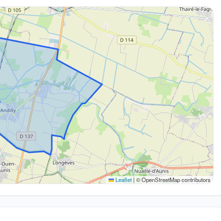
Leaflet
|
© OpenStreetMap contributors