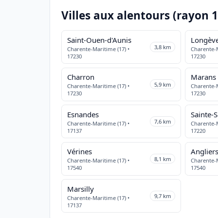
Villes aux alentours (rayon 
Saint-Ouen-d'Aunis
Longèv
3,8 km
Charente-Maritime (17) •
Charente-M
17230
17230
Charron
Marans
5,9 km
Charente-Maritime (17) •
Charente-M
17230
17230
Esnandes
Sainte-S
7,6 km
Charente-Maritime (17) •
Charente-M
17137
17220
Vérines
Anglier
8,1 km
Charente-Maritime (17) •
Charente-M
17540
17540
Marsilly
9,7 km
Charente-Maritime (17) •
17137