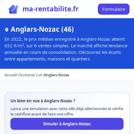
ma-rentabilite.fr
Formulaire
Anglars-Nozac (46)
En 2022, le prix médian enregistré à Anglars-Nozac atteint
652 €/m², sur 6 ventes simples. Le marché affiche tendance
annuelle en cours de consolidation. Découvrez les écarts
entre appartements, maisons et quartiers.
Accueil
/
Occitanie
/
Lot
/
Anglars-Nozac
Un bien en vue à Anglars-Nozac ?
Lance une simulation avec cette ville déjà sélectionnée et vérifie
le cashflow avant de faire une offre.
Simuler à Anglars-Nozac