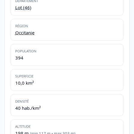
DÉPARTEMENT
Lot (46)
RÉGION
Occitanie
POPULATION
394
SUPERFICIE
10,0 km²
DENSITÉ
40 hab./km²
ALTITUDE
198 m
(min 117 m • max 303 m)