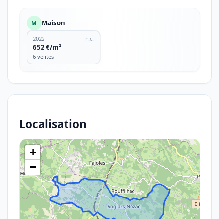
Maison
M
2022
n.c.
652 €/m²
6 ventes
Localisation
+
−