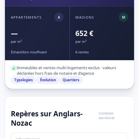
APPARTEMENTS
A
MAISONS
M
—
652 €
par m²
par m²
Échantillon insuffisant
6 ventes
Immeubles et ventes multi-logements exclus · valeurs
✓
déclarées hors frais de notaire et d’agence
Typologies
Évolution
Quartiers
Repères sur Anglars-
Contexte
territorial
Nozac