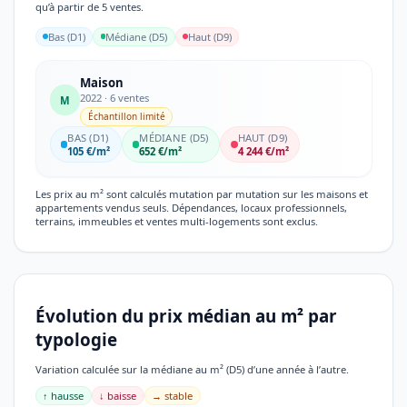
qu’à partir de 5 ventes.
Bas (D1)
Médiane (D5)
Haut (D9)
Maison
2022 · 6 ventes
M
Échantillon limité
BAS (D1)
MÉDIANE (D5)
HAUT (D9)
105 €/m²
652 €/m²
4 244 €/m²
Les prix au m² sont calculés mutation par mutation sur les maisons et
appartements vendus seuls. Dépendances, locaux professionnels,
terrains, immeubles et ventes multi-logements sont exclus.
Évolution du prix médian au m² par
typologie
Variation calculée sur la médiane au m² (D5) d’une année à l’autre.
↑ hausse
↓ baisse
→ stable