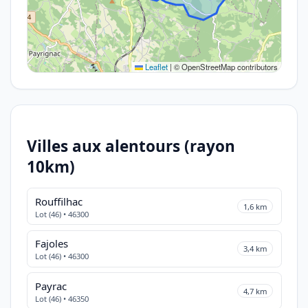
Leaflet
|
© OpenStreetMap contributors
Villes aux alentours (rayon
10km)
Rouffilhac
1,6 km
Lot (46) • 46300
Fajoles
3,4 km
Lot (46) • 46300
Payrac
4,7 km
Lot (46) • 46350