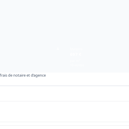
A
Maisons
697 €
par m²
10 ventes
rais de notaire et d’agence