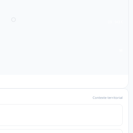
D9 · 943 €
M
Contexte territorial