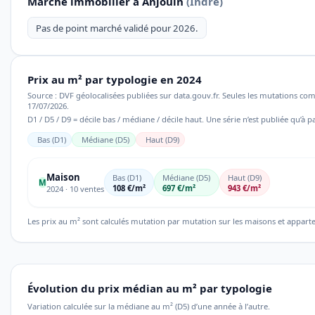
Marché immobilier à Anjouin
(Indre)
Pas de point marché validé pour 2026.
Prix au m² par typologie en 2024
Source : DVF géolocalisées publiées sur data.gouv.fr. Seules les mutations co
17/07/2026.
D1 / D5 / D9 = décile bas / médiane / décile haut. Une série n’est publiée qu’à pa
Bas (D1)
Médiane (D5)
Haut (D9)
Maison
Bas (D1)
Médiane (D5)
Haut (D9)
M
108 €/m²
697 €/m²
943 €/m²
2024 · 10 ventes
Les prix au m² sont calculés mutation par mutation sur les maisons et appart
Évolution du prix médian au m² par typologie
Variation calculée sur la médiane au m² (D5) d’une année à l’autre.