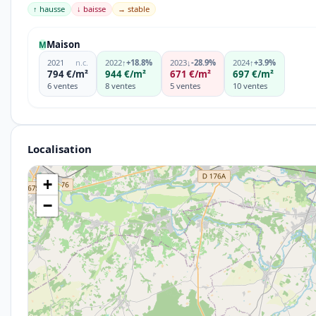
↑ hausse
↓ baisse
→ stable
Maison
M
2021
n.c.
2022
↑
+18.8%
2023
↓
-28.9%
2024
↑
+3.9%
794 €/m²
944 €/m²
671 €/m²
697 €/m²
6 ventes
8 ventes
5 ventes
10 ventes
Localisation
+
−