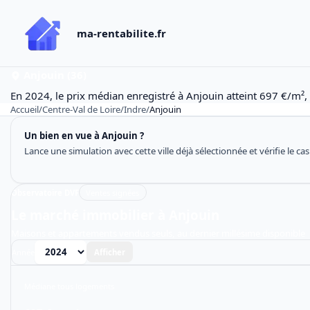
ma-rentabilite.fr
Anjouin (36)
En 2024, le prix médian enregistré à Anjouin atteint 697 €/m²,
Accueil
/
Centre-Val de Loire
/
Indre
/
Anjouin
Un bien en vue à Anjouin ?
Lance une simulation avec cette ville déjà sélectionnée et vérifie le ca
Observatoire DVF
Ventes signées
Le marché immobilier à Anjouin
Maisons et appartements vendus seuls, au dernier millésime disponible
Année
Afficher
Médiane tous logements