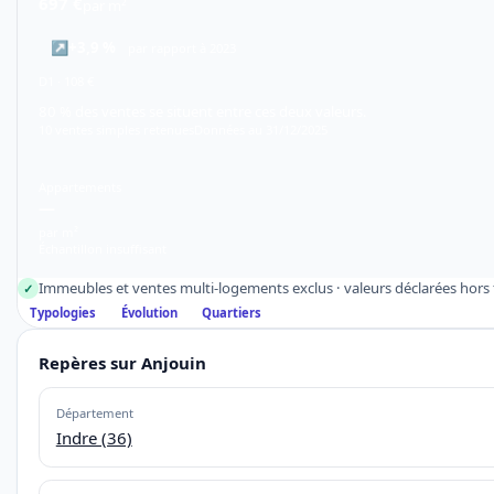
697 €
par m²
↗
+3,9 %
par rapport à 2023
D1 · 108 €
80 % des ventes se situent entre ces deux valeurs.
10 ventes simples retenues
Données au 31/12/2025
Appartements
—
par m²
Échantillon insuffisant
Immeubles et ventes multi-logements exclus · valeurs déclarées hors f
✓
Typologies
Évolution
Quartiers
Repères sur Anjouin
Département
Indre (36)