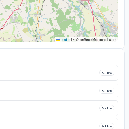
Leaflet
|
© OpenStreetMap contributors
5,0 km
5,4 km
5,9 km
6,1 km