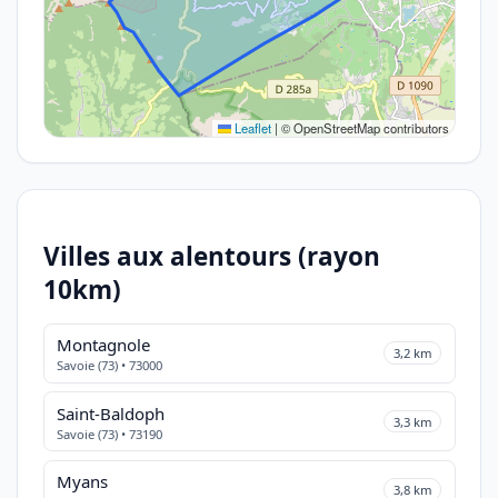
Leaflet
|
© OpenStreetMap contributors
Villes aux alentours (rayon
10km)
Montagnole
3,2 km
Savoie (73) • 73000
Saint-Baldoph
3,3 km
Savoie (73) • 73190
Myans
3,8 km