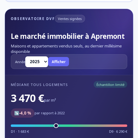
OBSERVATOIRE DVF
Ventes signées
Le marché immobilier à Apremont
Maisons et appartements vendus seuls, au dernier millésime
disponible
Année
Afficher
MÉDIANE TOUS LOGEMENTS
Échantillon limité
3 470 €
par m²
↘
-4,0 %
par rapport à 2022
D1 · 1 683 €
D9 · 6 290 €