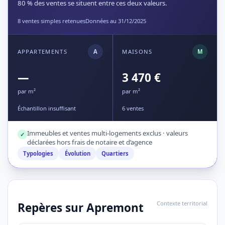
80 % des ventes se situent entre ces deux valeurs.
8 ventes simples retenues
Données au 31/12/2025
APPARTEMENTS
A
MAISONS
M
—
3 470 €
par m²
par m²
Échantillon insuffisant
6 ventes
Immeubles et ventes multi-logements exclus · valeurs
✓
déclarées hors frais de notaire et d’agence
Typologies
Évolution
Quartiers
Contexte territorial
Repères sur Apremont