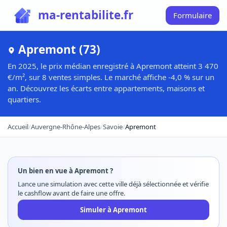
ma-rentabilite.fr
Formulaire
Apremont (73)
En 2025, le prix médian enregistré à Apremont atteint 3 470
€/m², sur 8 ventes simples. Le marché affiche -4,0 % sur un
an. Découvrez les écarts entre appartements, maisons et
quartiers.
Accueil
/
Auvergne-Rhône-Alpes
/
Savoie
/
Apremont
Un bien en vue à Apremont ?
Lance une simulation avec cette ville déjà sélectionnée et vérifie
le cashflow avant de faire une offre.
Simuler à Apremont