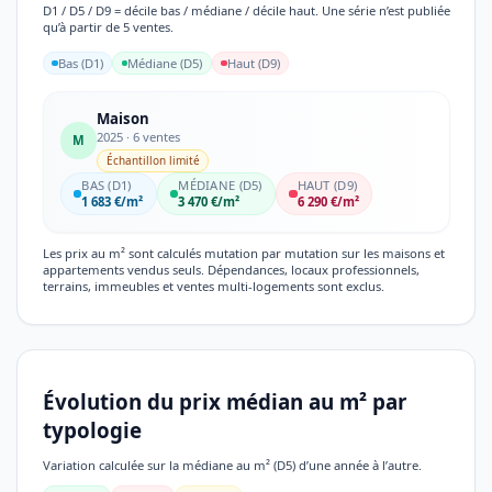
D1 / D5 / D9 = décile bas / médiane / décile haut. Une série n’est publiée
qu’à partir de 5 ventes.
Bas (D1)
Médiane (D5)
Haut (D9)
Maison
2025 · 6 ventes
M
Échantillon limité
BAS (D1)
MÉDIANE (D5)
HAUT (D9)
1 683 €/m²
3 470 €/m²
6 290 €/m²
Les prix au m² sont calculés mutation par mutation sur les maisons et
appartements vendus seuls. Dépendances, locaux professionnels,
terrains, immeubles et ventes multi-logements sont exclus.
Évolution du prix médian au m² par
typologie
Variation calculée sur la médiane au m² (D5) d’une année à l’autre.