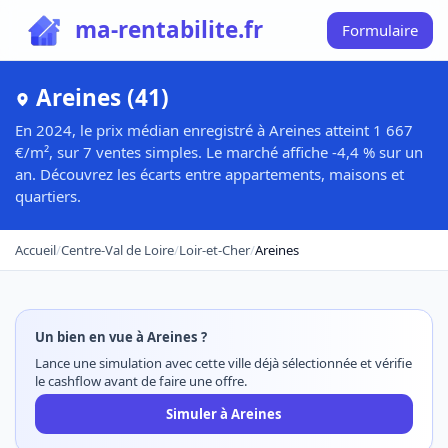
ma-rentabilite.fr
Formulaire
Areines (41)
En 2024, le prix médian enregistré à Areines atteint 1 667
€/m², sur 7 ventes simples. Le marché affiche -4,4 % sur un
an. Découvrez les écarts entre appartements, maisons et
quartiers.
Accueil
/
Centre-Val de Loire
/
Loir-et-Cher
/
Areines
Un bien en vue à Areines ?
Lance une simulation avec cette ville déjà sélectionnée et vérifie
le cashflow avant de faire une offre.
Simuler à Areines