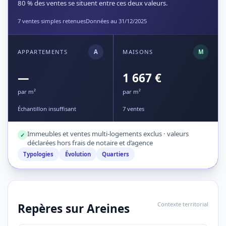
80 % des ventes se situent entre ces deux valeurs.
7 ventes simples retenues
Données au 31/12/2025
APPARTEMENTS
A
MAISONS
M
—
1 667 €
par m²
par m²
Échantillon insuffisant
7 ventes
Immeubles et ventes multi-logements exclus · valeurs
✓
déclarées hors frais de notaire et d’agence
Typologies
Évolution
Quartiers
Contexte territorial
Repères sur Areines