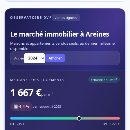
OBSERVATOIRE DVF
Ventes signées
Le marché immobilier à Areines
Maisons et appartements vendus seuls, au dernier millésime
disponible
Année
Afficher
MÉDIANE TOUS LOGEMENTS
Échantillon limité
1 667 €
par m²
↘
-4,4 %
par rapport à 2023
D1 · 719 €
D9 · 2 226 €