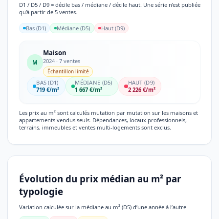
D1 / D5 / D9 = décile bas / médiane / décile haut. Une série n’est publiée
qu’à partir de 5 ventes.
Bas (D1)
Médiane (D5)
Haut (D9)
Maison
2024 · 7 ventes
M
Échantillon limité
BAS (D1)
MÉDIANE (D5)
HAUT (D9)
719 €/m²
1 667 €/m²
2 226 €/m²
Les prix au m² sont calculés mutation par mutation sur les maisons et
appartements vendus seuls. Dépendances, locaux professionnels,
terrains, immeubles et ventes multi-logements sont exclus.
Évolution du prix médian au m² par
typologie
Variation calculée sur la médiane au m² (D5) d’une année à l’autre.