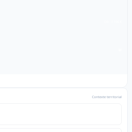
D9 · 1 196 €
M
Contexte territorial