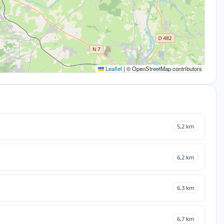
Leaflet
|
© OpenStreetMap contributors
5,2 km
6,2 km
6,3 km
6,7 km