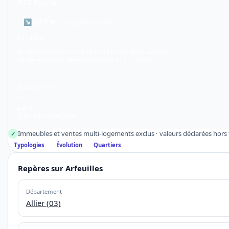
512 €
par m²
↘
-22,7 %
par rapport à 2024
D1 · 113 €
80 % des ventes se situent entre ces deux valeurs.
10 ventes simples retenues
Données au 31/12/2025
Appartements
—
par m²
Échantillon insuffisant
Immeubles et ventes multi-logements exclus · valeurs déclarées hors f
✓
Typologies
Évolution
Quartiers
Repères sur Arfeuilles
Département
Allier (03)