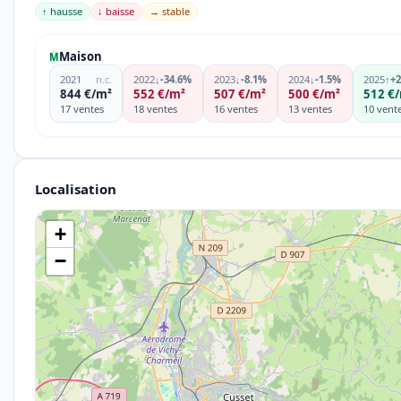
↑ hausse
↓ baisse
→ stable
Maison
M
2021
n.c.
2022
↓
-34.6%
2023
↓
-8.1%
2024
↓
-1.5%
2025
↑
+
844 €/m²
552 €/m²
507 €/m²
500 €/m²
512 €
17 ventes
18 ventes
16 ventes
13 ventes
10 vent
Localisation
+
−