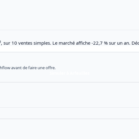
², sur 10 ventes simples. Le marché affiche -22,7 % sur un an. Dé
shflow avant de faire une offre.
Simuler à Arfeuilles