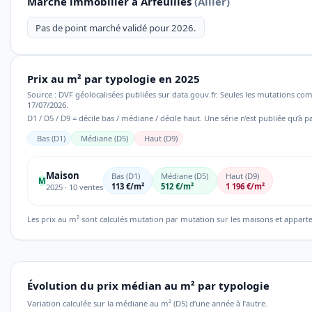
Marché immobilier à Arfeuilles
(Allier)
Pas de point marché validé pour 2026.
Prix au m² par typologie en 2025
Source : DVF géolocalisées publiées sur data.gouv.fr. Seules les mutations co
17/07/2026.
D1 / D5 / D9 = décile bas / médiane / décile haut. Une série n’est publiée qu’à pa
Bas (D1)
Médiane (D5)
Haut (D9)
Maison
Bas (D1)
Médiane (D5)
Haut (D9)
M
113 €/m²
512 €/m²
1 196 €/m²
2025 · 10 ventes
Les prix au m² sont calculés mutation par mutation sur les maisons et appart
Évolution du prix médian au m² par typologie
Variation calculée sur la médiane au m² (D5) d’une année à l’autre.