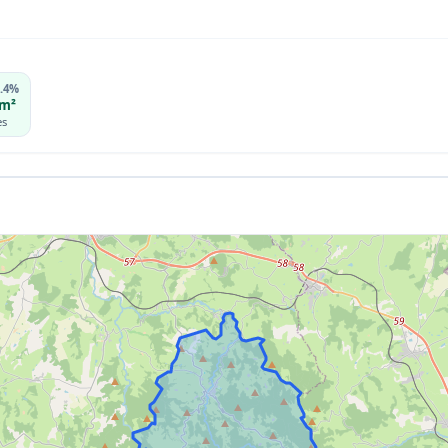
2.4%
/m²
es