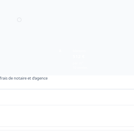
A
Maisons
512 €
par m²
10 ventes
rais de notaire et d’agence