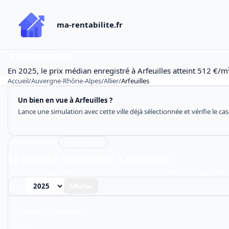
ma-rentabilite.fr
Arfeuilles (03)
En 2025, le prix médian enregistré à Arfeuilles atteint 512 €/m
Accueil
/
Auvergne-Rhône-Alpes
/
Allier
/
Arfeuilles
Un bien en vue à Arfeuilles ?
Lance une simulation avec cette ville déjà sélectionnée et vérifie le ca
Observatoire DVF
Ventes signées
Le marché immobilier à Arfeuilles
Maisons et appartements vendus seuls, au dernier millésime disponible
Année
Afficher
Médiane tous logements