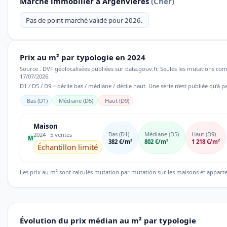
Marché immobilier à Argenvières
(Cher)
Pas de point marché validé pour 2026.
Prix au m² par typologie en 2024
Source : DVF géolocalisées publiées sur data.gouv.fr. Seules les mutations co
17/07/2026.
D1 / D5 / D9 = décile bas / médiane / décile haut. Une série n’est publiée qu’à pa
Bas (D1)
Médiane (D5)
Haut (D9)
Maison
Bas (D1)
Médiane (D5)
Haut (D9)
2024 · 5 ventes
M
382 €/m²
802 €/m²
1 218 €/m²
Échantillon limité
Les prix au m² sont calculés mutation par mutation sur les maisons et appart
Évolution du prix médian au m² par typologie