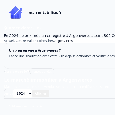
ma-rentabilite.fr
Argenvières (18)
En 2024, le prix médian enregistré à Argenvières atteint 802 €
Accueil
/
Centre-Val de Loire
/
Cher
/
Argenvières
Un bien en vue à Argenvières ?
Lance une simulation avec cette ville déjà sélectionnée et vérifie le ca
Observatoire DVF
Ventes signées
Le marché immobilier à Argenvières
Maisons et appartements vendus seuls, au dernier millésime disponible
Année
Afficher
Médiane tous logements