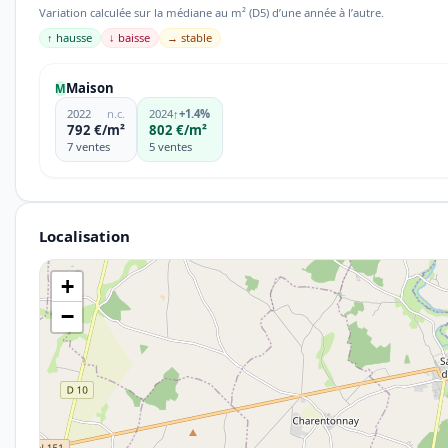
Variation calculée sur la médiane au m² (D5) d’une année à l’autre.
↑ hausse
↓ baisse
→ stable
Maison
M
2022
n.c.
2024
↑
+1.4%
792 €/m²
802 €/m²
7 ventes
5 ventes
Localisation
+
−