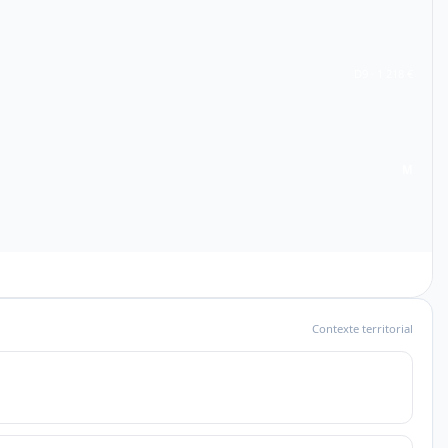
D9 · 1 218 €
M
Contexte territorial