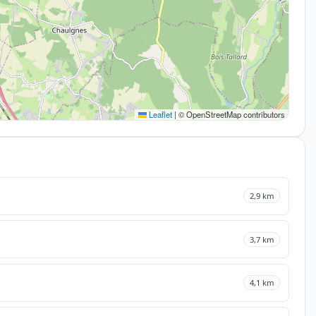
Leaflet
|
© OpenStreetMap contributors
2,9 km
3,7 km
4,1 km