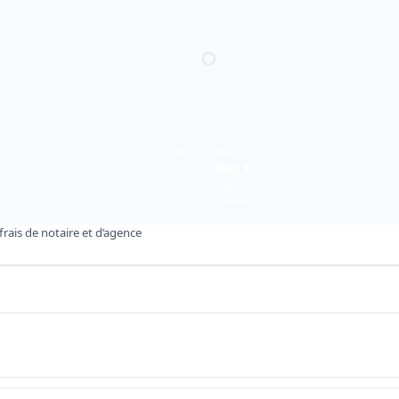
A
Maisons
802 €
par m²
5 ventes
rais de notaire et d’agence