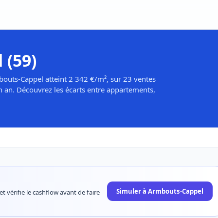
 (59)
bouts-Cappel atteint 2 342 €/m², sur 23 ventes
n an. Découvrez les écarts entre appartements,
Simuler à Armbouts-Cappel
t vérifie le cashflow avant de faire