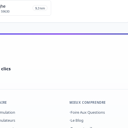
ghe
9,3 km
• 59630
clics
AIRE
MIEUX COMPRENDRE
imulation
Foire Aux Questions
mulateurs
Le Blog