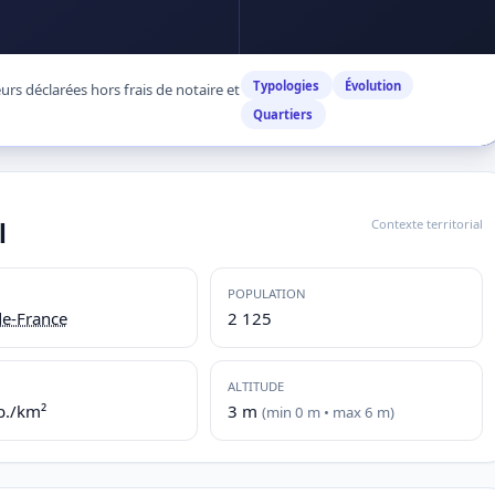
Typologies
Évolution
rs déclarées hors frais de notaire et
Quartiers
Contexte territorial
l
POPULATION
de-France
2 125
ALTITUDE
b./km²
3 m
(min 0 m • max 6 m)