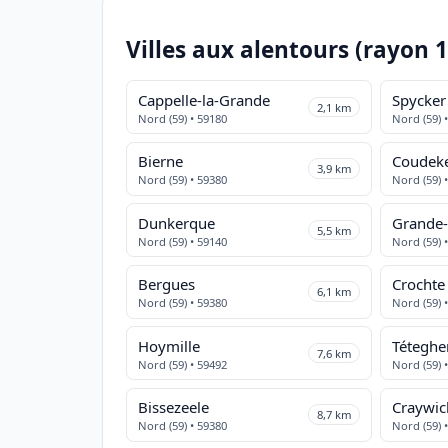
Villes aux alentours (rayon 
Cappelle-la-Grande
Spycker
2,1 km
Nord (59) • 59180
Nord (59) 
Bierne
Coudek
3,9 km
Nord (59) • 59380
Nord (59) 
Dunkerque
Grande-
5,5 km
Nord (59) • 59140
Nord (59) 
Bergues
Crochte
6,1 km
Nord (59) • 59380
Nord (59) 
Hoymille
7,6 km
Nord (59) • 59492
Nord (59) 
Bissezeele
Craywic
8,7 km
Nord (59) • 59380
Nord (59) 