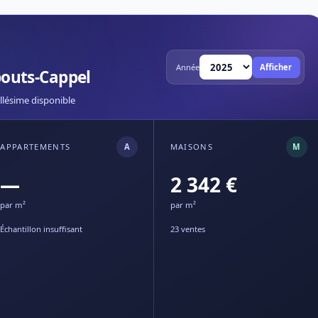
Année
Afficher
outs-Cappel
llésime disponible
APPARTEMENTS
A
MAISONS
M
—
2 342 €
par m²
par m²
Échantillon insuffisant
23 ventes