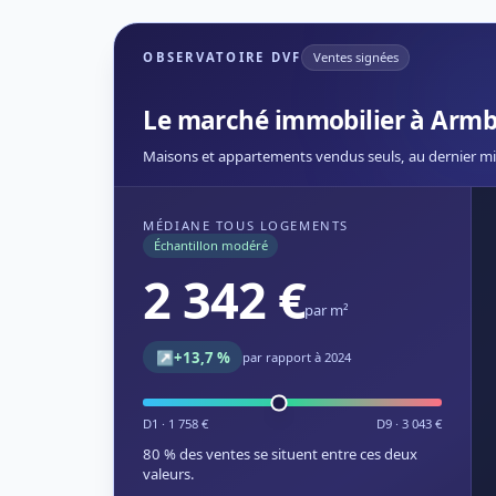
OBSERVATOIRE DVF
Ventes signées
Le marché immobilier à Armb
Maisons et appartements vendus seuls, au dernier mi
MÉDIANE TOUS LOGEMENTS
Échantillon modéré
2 342 €
par m²
↗
+13,7 %
par rapport à 2024
D1 · 1 758 €
D9 · 3 043 €
80 % des ventes se situent entre ces deux
valeurs.