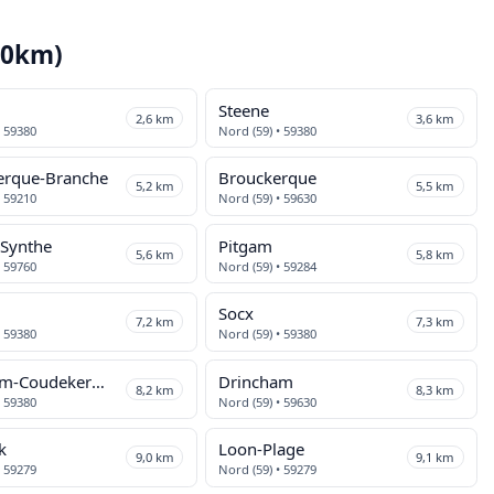
10km)
Steene
2,6 km
3,6 km
• 59380
Nord (59) • 59380
erque-Branche
Brouckerque
5,2 km
5,5 km
• 59210
Nord (59) • 59630
Synthe
Pitgam
5,6 km
5,8 km
• 59760
Nord (59) • 59284
Socx
7,2 km
7,3 km
• 59380
Nord (59) • 59380
Téteghem-Coudekerque-Village
Drincham
8,2 km
8,3 km
• 59380
Nord (59) • 59630
k
Loon-Plage
9,0 km
9,1 km
• 59279
Nord (59) • 59279