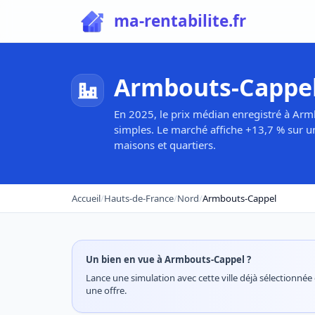
ma-rentabilite.fr
Armbouts-Cappel
En 2025, le prix médian enregistré à Arm
simples. Le marché affiche +13,7 % sur u
maisons et quartiers.
Accueil
/
Hauts-de-France
/
Nord
/
Armbouts-Cappel
Un bien en vue à Armbouts-Cappel ?
Lance une simulation avec cette ville déjà sélectionnée e
une offre.