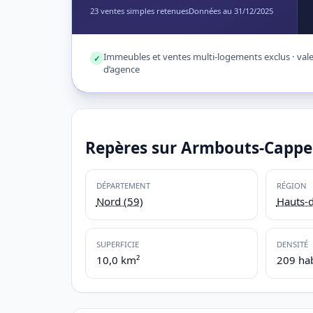
23 ventes simples retenues
Données au 31/12/2025
Immeubles et ventes multi-logements exclus · valeu
✓
d’agence
Repères sur Armbouts-Cappe
DÉPARTEMENT
RÉGION
Nord (59)
Hauts-
SUPERFICIE
DENSITÉ
10,0 km²
209 ha