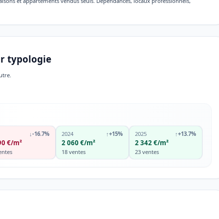
maisons et appartements vendus seuls. Dépendances, locaux professionnels,
r typologie
utre.
↓
-16.7%
2024
↑
+15%
2025
↑
+13.7%
90 €/m²
2 060 €/m²
2 342 €/m²
entes
18 ventes
23 ventes