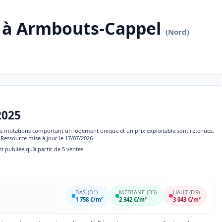
 à Armbouts-Cappel
(Nord)
2025
 les mutations comportant un logement unique et un prix exploitable sont retenues.
Ressource mise à jour le 17/07/2026.
st publiée qu’à partir de 5 ventes.
BAS (D1)
MÉDIANE (D5)
HAUT (D9)
1 758 €/m²
2 342 €/m²
3 043 €/m²