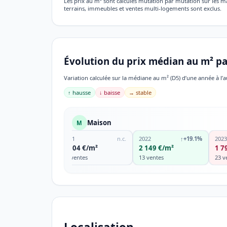
Les prix au m² sont calculés mutation par mutation sur les 
terrains, immeubles et ventes multi-logements sont exclus.
Évolution du prix médian au m² pa
Variation calculée sur la médiane au m² (D5) d’une année à l’a
↑ hausse
↓ baisse
→ stable
Maison
M
2021
n.c.
2022
↑
+19.1%
2023
1 804 €/m²
2 149 €/m²
1 7
32 ventes
13 ventes
23 v