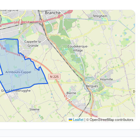
Leaflet
|
© OpenStreetMap contributors