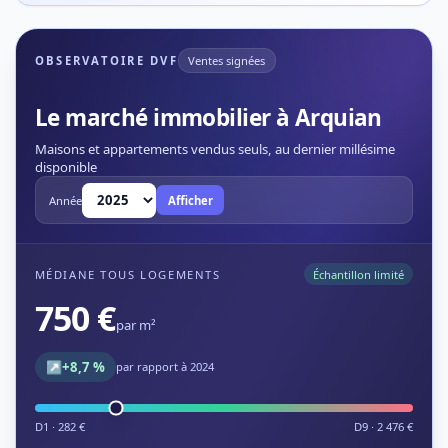
OBSERVATOIRE DVF
Ventes signées
Le marché immobilier à Arquian
Maisons et appartements vendus seuls, au dernier millésime
disponible
Année
Afficher
MÉDIANE TOUS LOGEMENTS
Échantillon limité
750 €
par m²
↗
+8,7 %
par rapport à 2024
D1 · 282 €
D9 · 2 476 €