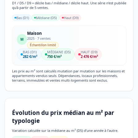
D1 / D5 / D9 = décile bas / médiane / décile haut. Une série n’est publiée
qu’à partir de 5 ventes.
Bas (D1)
Médiane (D5)
Haut (D9)
Maison
2025 · 7 ventes
M
Échantillon limité
BAS (D1)
MÉDIANE (D5)
HAUT (D9)
282 €/m²
750 €/m²
2 476 €/m²
Les prix au m² sont calculés mutation par mutation sur les maisons et
appartements vendus seuls. Dépendances, locaux professionnels,
terrains, immeubles et ventes multi-logements sont exclus.
Évolution du prix médian au m² par
typologie
Variation calculée sur la médiane au m² (D5) d’une année à l’autre.