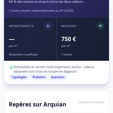
80 % des ventes se situent entre ces deux valeurs.
7 ventes simples retenues
Données au 31/12/2025
APPARTEMENTS
A
MAISONS
M
—
750 €
par m²
par m²
Échantillon insuffisant
7 ventes
Immeubles et ventes multi-logements exclus · valeurs
✓
déclarées hors frais de notaire et d’agence
Typologies
Évolution
Quartiers
Contexte territorial
Repères sur Arquian