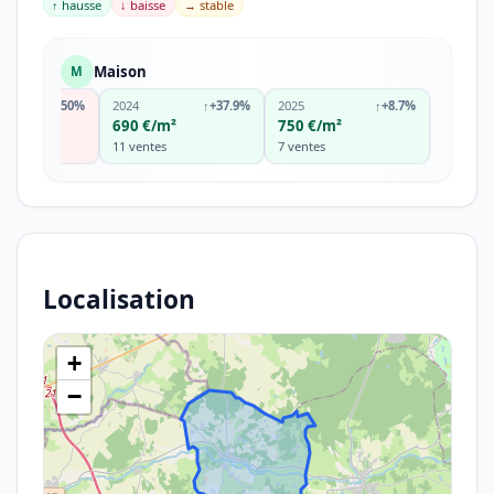
↑ hausse
↓ baisse
→ stable
Maison
M
↓
-50%
2024
↑
+37.9%
2025
↑
+8.7%
m²
690 €/m²
750 €/m²
11 ventes
7 ventes
Localisation
+
−