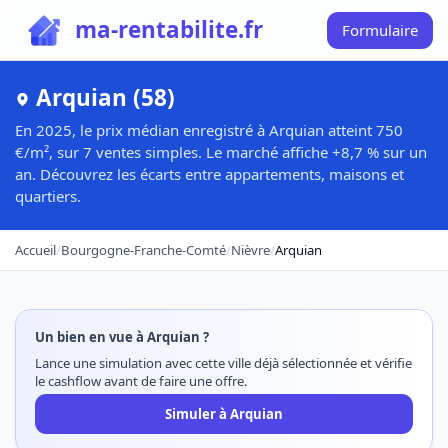
ma-rentabilite.fr
Formulaire
Arquian (58)
En 2025, le prix médian enregistré à Arquian atteint 750
€/m², sur 7 ventes simples. Le marché affiche +8,7 % sur un
an. Découvrez les écarts entre appartements, maisons et
quartiers.
Accueil
/
Bourgogne-Franche-Comté
/
Nièvre
/
Arquian
Un bien en vue à Arquian ?
Lance une simulation avec cette ville déjà sélectionnée et vérifie
le cashflow avant de faire une offre.
Simuler à Arquian