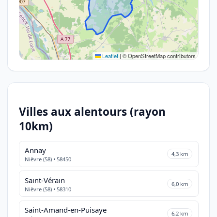
Leaflet
|
© OpenStreetMap contributors
Villes aux alentours (rayon
10km)
Annay
4,3 km
Nièvre (58) • 58450
Saint-Vérain
6,0 km
Nièvre (58) • 58310
Saint-Amand-en-Puisaye
6,2 km