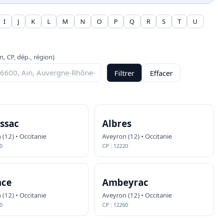
I
J
K
L
M
N
O
P
Q
R
S
T
U
, CP, dép., région)
Filtrer
Effacer
ssac
Albres
(12) • Occitanie
Aveyron (12) • Occitanie
0
CP : 12220
nce
Ambeyrac
(12) • Occitanie
Aveyron (12) • Occitanie
0
CP : 12260