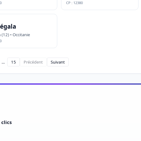
0
CP : 12380
Ségala
(12) • Occitanie
0
…
15
Précédent
Suivant
clics