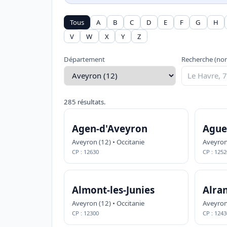
Tous
A
B
C
D
E
F
G
H
V
W
X
Y
Z
Département
Recherche (nom
285 résultats.
Agen-d'Aveyron
Ague
Aveyron (12) • Occitanie
Aveyron 
CP : 12630
CP : 1252
Almont-les-Junies
Alra
Aveyron (12) • Occitanie
Aveyron 
CP : 12300
CP : 1243