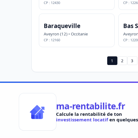
CP : 12430
CP : 1226
Baraqueville
Bas 
Aveyron (12) • Occitanie
Aveyron 
CP : 12160
CP : 1220
1
2
3
ma-rentabilite.fr
Calcule la rentabilité de ton
investissement locatif
en quelques 