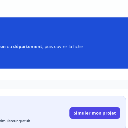
ion
ou
département
, puis ouvrez la fiche
Simuler mon projet
simulateur gratuit.