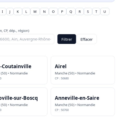
I
J
K
L
M
N
O
P
Q
R
S
T
U
, CP, dép., région)
Filtrer
Effacer
-Coutainville
Airel
(50) • Normandie
Manche (50) • Normandie
0
CP : 50680
ville-sur-Boscq
Anneville-en-Saire
(50) • Normandie
Manche (50) • Normandie
0
CP : 50760