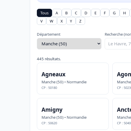
Tous
A
B
C
D
E
F
G
H
V
W
X
Y
Z
Département
Recherche (nom
445 résultats.
Agneaux
Agon
Manche (50) • Normandie
Manche 
CP : 50180
CP : 5023
Amigny
Ancto
Manche (50) • Normandie
Manche 
CP : 50620
CP : 5040