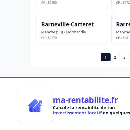
CP : 50450
CP : 5072
Barneville-Carteret
Barr
Manche (50) • Normandie
Manche 
CP : 50270
CP : 5081
1
2
3
ma-rentabilite.fr
Calcule la rentabilité de ton
investissement locatif
en quelques 