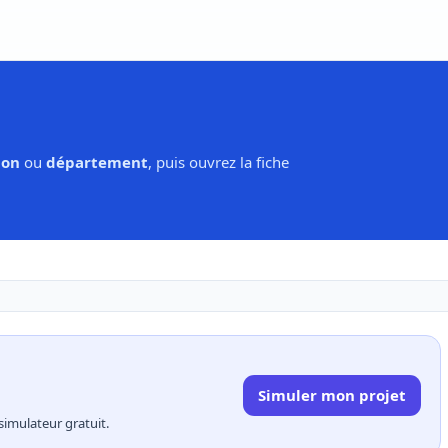
ion
ou
département
, puis ouvrez la fiche
Simuler mon projet
simulateur gratuit.