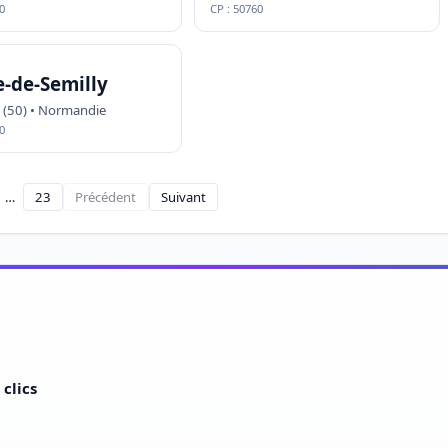
0
CP : 50760
e-de-Semilly
(50) • Normandie
0
…
23
Précédent
Suivant
clics