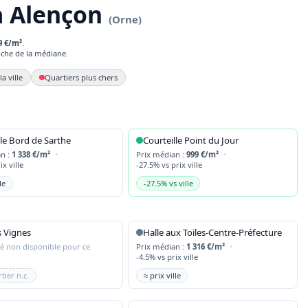
 à Alençon
(Orne)
9 €/m²
.
che de la médiane.
a ville
Quartiers plus chers
lle Bord de Sarthe
Courteille Point du Jour
an :
1 338 €/m²
•
Prix médian :
999 €/m²
•
ix ville
-27.5% vs prix ville
le
-27.5% vs ville
s Vignes
Halle aux Toiles-Centre-Préfecture
llé non disponible pour ce
Prix médian :
1 316 €/m²
•
-4.5% vs prix ville
tier n.c.
≈ prix ville