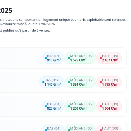
2025
 les mutations comportant un logement unique et un prix exploitable sont retenues.
Ressource mise à jour le 17/07/2026.
st publiée qu’à partir de 5 ventes.
BAS (D1)
MÉDIANE (D5)
HAUT (D9)
910 €/m²
1 575 €/m²
2 457 €/m²
BAS (D1)
MÉDIANE (D5)
HAUT (D9)
1 140 €/m²
1 324 €/m²
1 795 €/m²
BAS (D1)
MÉDIANE (D5)
HAUT (D9)
825 €/m²
1 200 €/m²
1 604 €/m²
BAS (D1)
MÉDIANE (D5)
HAUT (D9)