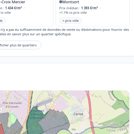
-Croix Mercier
Montsort
an :
1 434 €/m²
•
Prix médian :
1 393 €/m²
•
ix ville
+1.1% vs prix ville
le
≈ prix ville
’il n’y a pas eu suffisamment de données de vente ou d’estimations pour fournir des
ites en savoir plus sur un quartier spécifique.
ficher plus de quartiers