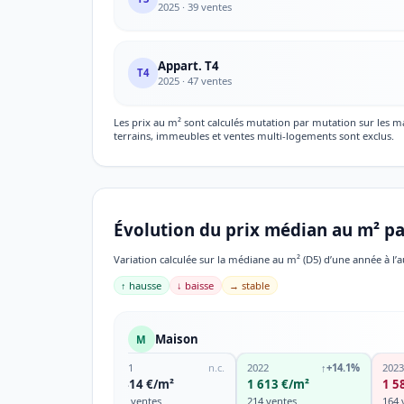
2025 · 39 ventes
Appart. T4
T4
2025 · 47 ventes
Les prix au m² sont calculés mutation par mutation sur les 
terrains, immeubles et ventes multi-logements sont exclus.
Évolution du prix médian au m² pa
Variation calculée sur la médiane au m² (D5) d’une année à l’a
↑ hausse
↓ baisse
→ stable
Maison
M
2021
n.c.
2022
↑
+14.1%
2023
1 414 €/m²
1 613 €/m²
1 5
220 ventes
214 ventes
164 