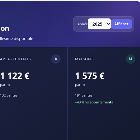
Année
Afficher
çon
llésime disponible
APPARTEMENTS
A
MAISONS
M
1 122 €
1 575 €
par m²
par m²
132 ventes
191 ventes
+40 % vs appartements