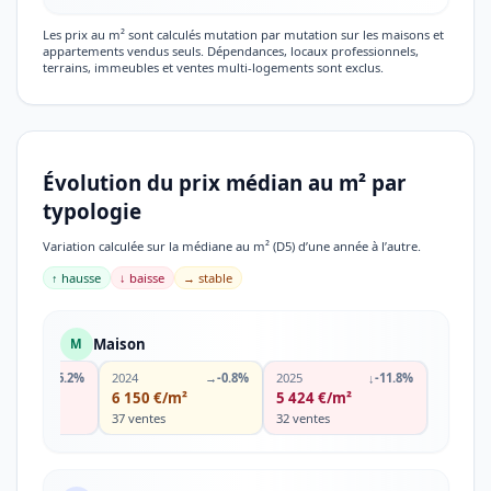
Les prix au m² sont calculés mutation par mutation sur les maisons et
appartements vendus seuls. Dépendances, locaux professionnels,
terrains, immeubles et ventes multi-logements sont exclus.
Évolution du prix médian au m² par
typologie
Variation calculée sur la médiane au m² (D5) d’une année à l’autre.
↑ hausse
↓ baisse
→ stable
Maison
M
↓
-16.2%
2024
→
-0.8%
2025
↓
-11.8%
€/m²
6 150 €/m²
5 424 €/m²
s
37 ventes
32 ventes