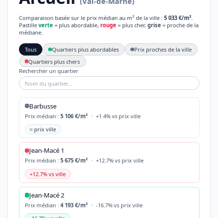
(Val-de-Marne)
Comparaison basée sur le prix médian au m² de la ville :
5 033 €/m²
.
Pastille
verte
= plus abordable,
rouge
= plus cher,
grise
= proche de la
médiane.
Tous
Quartiers plus abordables
Prix proches de la ville
Quartiers plus chers
Rechercher un quartier
Barbusse
Prix médian :
5 106 €/m²
•
+1.4% vs prix ville
≈ prix ville
Jean-Macé 1
Prix médian :
5 675 €/m²
•
+12.7% vs prix ville
+12.7% vs ville
Jean-Macé 2
Prix médian :
4 193 €/m²
•
-16.7% vs prix ville