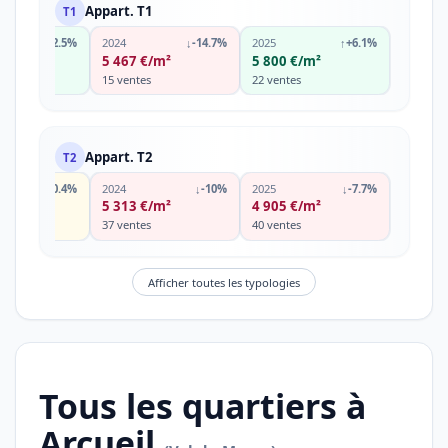
Appart. T1
T1
↑
+2.5%
2024
↓
-14.7%
2025
↑
+6.1%
€/m²
5 467 €/m²
5 800 €/m²
s
15 ventes
22 ventes
Appart. T2
T2
→
-0.4%
2024
↓
-10%
2025
↓
-7.7%
€/m²
5 313 €/m²
4 905 €/m²
s
37 ventes
40 ventes
Afficher toutes les typologies
Tous les quartiers à
Arcueil