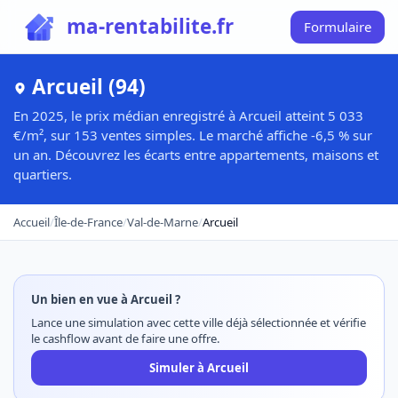
ma-rentabilite.fr
Formulaire
Arcueil (94)
En 2025, le prix médian enregistré à Arcueil atteint 5 033
€/m², sur 153 ventes simples. Le marché affiche -6,5 % sur
un an. Découvrez les écarts entre appartements, maisons et
quartiers.
Accueil
/
Île-de-France
/
Val-de-Marne
/
Arcueil
Un bien en vue à Arcueil ?
Lance une simulation avec cette ville déjà sélectionnée et vérifie
le cashflow avant de faire une offre.
Simuler à Arcueil