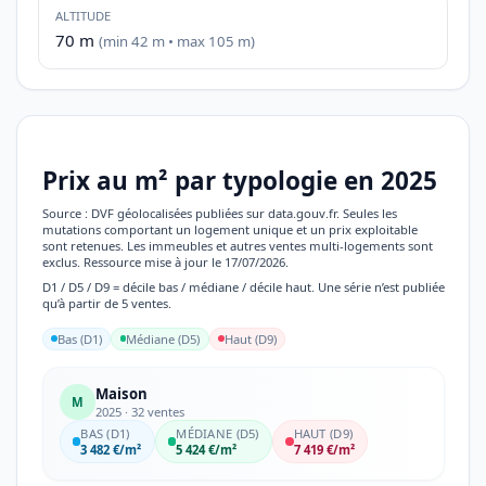
ALTITUDE
70 m
(min 42 m • max 105 m)
Prix au m² par typologie en 2025
Source : DVF géolocalisées publiées sur data.gouv.fr. Seules les
mutations comportant un logement unique et un prix exploitable
sont retenues. Les immeubles et autres ventes multi-logements sont
exclus. Ressource mise à jour le 17/07/2026.
D1 / D5 / D9 = décile bas / médiane / décile haut. Une série n’est publiée
qu’à partir de 5 ventes.
Bas (D1)
Médiane (D5)
Haut (D9)
Maison
M
2025 · 32 ventes
BAS (D1)
MÉDIANE (D5)
HAUT (D9)
3 482 €/m²
5 424 €/m²
7 419 €/m²