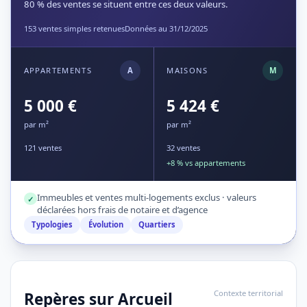
80 % des ventes se situent entre ces deux valeurs.
153 ventes simples retenues
Données au 31/12/2025
APPARTEMENTS
A
MAISONS
M
5 000 €
5 424 €
par m²
par m²
121 ventes
32 ventes
+8 % vs appartements
Immeubles et ventes multi-logements exclus · valeurs
✓
déclarées hors frais de notaire et d’agence
Typologies
Évolution
Quartiers
Contexte territorial
Repères sur Arcueil