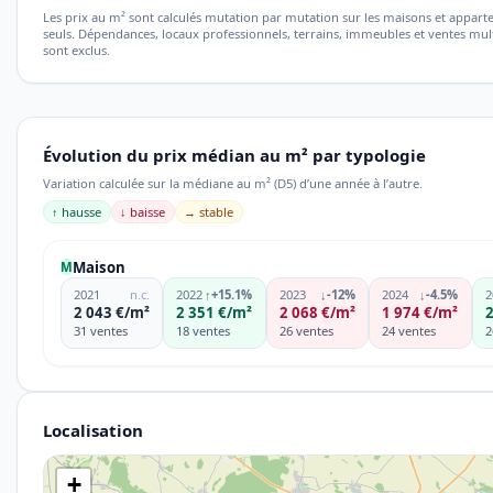
Les prix au m² sont calculés mutation par mutation sur les maisons et appar
seuls. Dépendances, locaux professionnels, terrains, immeubles et ventes mu
sont exclus.
Évolution du prix médian au m² par typologie
Variation calculée sur la médiane au m² (D5) d’une année à l’autre.
↑ hausse
↓ baisse
→ stable
Maison
M
2021
n.c.
2022
↑
+15.1%
2023
↓
-12%
2024
↓
-4.5%
2
2 043 €/m²
2 351 €/m²
2 068 €/m²
1 974 €/m²
2
31 ventes
18 ventes
26 ventes
24 ventes
2
Localisation
+