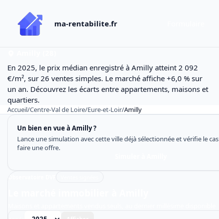
ma-rentabilite.fr
Formulaire
Amilly (28)
En 2025, le prix médian enregistré à Amilly atteint 2 092
€/m², sur 26 ventes simples. Le marché affiche +6,0 % sur
un an. Découvrez les écarts entre appartements, maisons et
quartiers.
Accueil
/
Centre-Val de Loire
/
Eure-et-Loir
/
Amilly
Un bien en vue à Amilly ?
Lance une simulation avec cette ville déjà sélectionnée et vérifie le c
faire une offre.
Simuler à Amilly
Observatoire DVF
Ventes signées
Le marché immobilier à Amilly
Maisons et appartements vendus seuls, au dernier millésime disponible