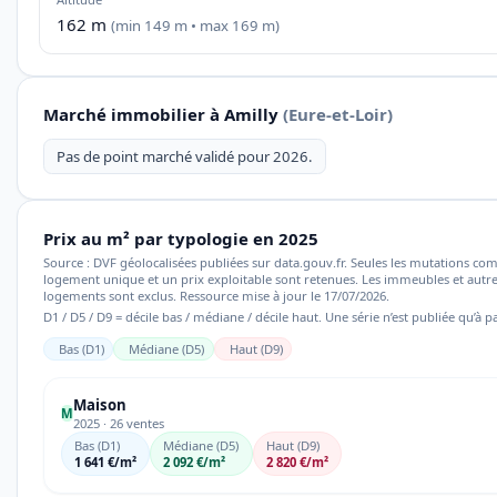
162 m
(min 149 m • max 169 m)
Marché immobilier à Amilly
(Eure-et-Loir)
Pas de point marché validé pour 2026.
Prix au m² par typologie en 2025
Source : DVF géolocalisées publiées sur data.gouv.fr. Seules les mutations co
logement unique et un prix exploitable sont retenues. Les immeubles et autre
logements sont exclus. Ressource mise à jour le 17/07/2026.
D1 / D5 / D9 = décile bas / médiane / décile haut. Une série n’est publiée qu’à pa
Bas (D1)
Médiane (D5)
Haut (D9)
Maison
M
2025 · 26 ventes
Bas (D1)
Médiane (D5)
Haut (D9)
1 641 €/m²
2 092 €/m²
2 820 €/m²