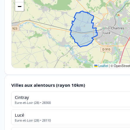
−
Leaflet
|
© OpenStreet
Villes aux alentours (rayon 10km)
Cintray
Eure-et-Loir (28) • 28300
Lucé
Eure-et-Loir (28) • 28110