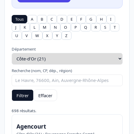
Tous
A
B
C
D
E
F
G
H
I
J
K
L
M
N
O
P
Q
R
S
T
U
V
W
X
Y
Z
Département
Recherche (nom, CP, dép., région)
Filtrer
Effacer
698 résultats.
Agencourt