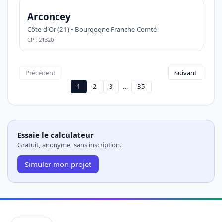
Arconcey
Côte-d'Or (21) • Bourgogne-Franche-Comté
CP : 21320
Précédent
Suivant
1
2
3
…
35
Essaie le calculateur
Gratuit, anonyme, sans inscription.
Simuler mon projet