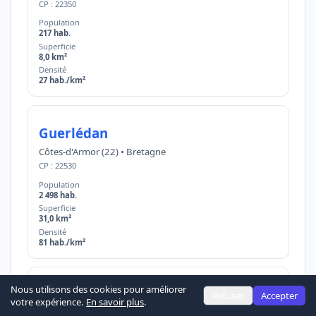
CP : 22350
Population
217 hab.
Superficie
8,0 km²
Densité
27 hab./km²
Guerlédan
Côtes-d'Armor (22) • Bretagne
CP : 22530
Population
2 498 hab.
Superficie
31,0 km²
Densité
81 hab./km²
Nous utilisons des cookies pour améliorer
Guingamp
Refuser
Accepter
votre expérience.
En savoir plus
.
Côtes-d'Armor (22) • Bretagne