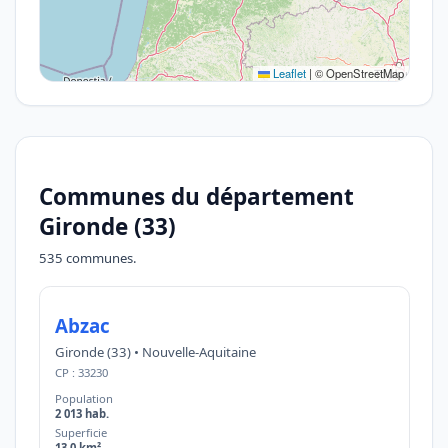
Leaflet
|
© OpenStreetMap
Communes du département
Gironde (33)
535 communes.
Abzac
Gironde (33) • Nouvelle-Aquitaine
CP : 33230
Population
2 013 hab.
Superficie
13,0 km²