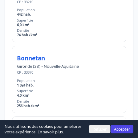
CP : 33210
Population
442 hab.
Superficie
6,0 km²
Densité
74 hab./km²
Bonnetan
Gironde (33) • Nouvelle-Aquitaine
CP : 33370
Population
1 024 hab.
Superficie
4,0 km²
Densité
256 hab./km²
Nous utilisons des cookies pour améliorer
Bonzac
Refuser
Accepter
votre expérience.
En savoir plus
.
Gironde (33) • Nouvelle-Aquitaine